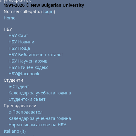
1991-2026 © New Bulgarian University
Non sei collegato. (
Login
)
Home
НБУ
НБУ Сайт
НБУ Новини
НБУ Поща
НБУ Библиотечен каталог
abato 1 agosto
to, domenica 2 agosto
НБУ Научен архив
НБУ Етичен кодекс
osto
agosto
dì 7 agosto
abato 8 agosto
to, domenica 9 agosto
НБУ@facebook
gosto
 agosto
dì 14 agosto
abato 15 agosto
to, domenica 16 agosto
Студенти
е-Студент
gosto
 agosto
dì 21 agosto
abato 22 agosto
to, domenica 23 agosto
Календар за учебната година
Студентски съвет
gosto
 agosto
dì 28 agosto
abato 29 agosto
to, domenica 30 agosto
Преподаватели
е-Преподавател
Календар за учебната година
Нормативни актове на НБУ
Italiano ‎(it)‎