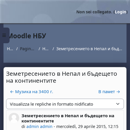
Vai al contenuto principale
Non sei collegato. (
Login
)
Moodle НБУ
Pannello laterale
Home
Pagine del sito
Новини
Земетресението в Непал и бъдещето на континентите
Земетресението в Непал и бъдещето
на континентите
← Музика на 3400 г.
В памет →
Modalità visualizzazione
Земетресението в Непал и бъдещето на
Numero di risposte: 0
континентите
di
admin admin
-
mercoledì, 29 aprile 2015, 12:15