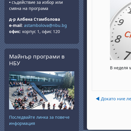
•
съдействие за избор или
смяна на програма
д-р Албена Стамболова
e-mail
:
astambolova@nbu.bg
офис
: корпус 1, офис 120
Salta Майнър програми в НБУ
Майнър програми в
НБУ
В неделя 
◀︎ Докато ние л
Последвайте линка за повече
информация