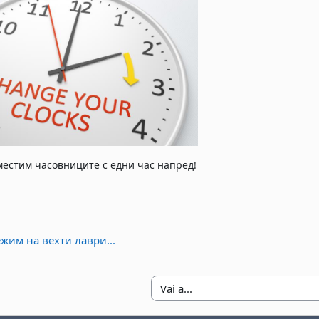
местим часовниците с едни час напред!
ежим на вехти лаври...
Vai a...