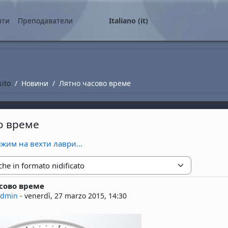
ale
нти
Преподаватели
Italiano ‎(it)‎
sito
Новини
Лятно часово време
о време
ежим на вехти лаври...
zione
сово време
risposte: 0
admin
-
venerdì, 27 marzo 2015, 14:30