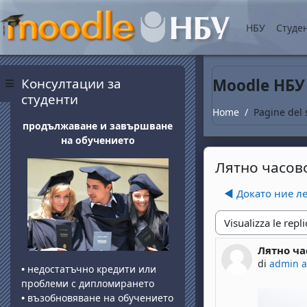
Vai al contenuto princip
НБУ
Студе
Blocchi
Salta Консултации за студенти
Консултации за
Moodle НБУ
Pannello laterale
студенти
Home
Pagine del 
продължаване и завършване
на обучението
Лятно часов
◀︎ Докато ние л
Modalità visualizza
Лятно ча
Numero di 
di
admin 
•
недостатъчно кредити или
проблеми с дипломирането
•
възобновяване на обучението