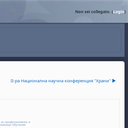
Non sei collegato. (
Login
)
II-ра Национална научна конференция "Храни" ▶︎