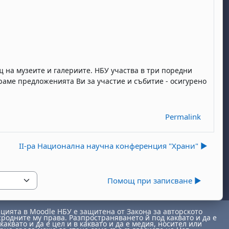
 на музеите и галериите. НБУ участва в три поредни
ираме предложенията Ви за участие и събитие - осигурено
Permalink
II-ра Национална научна конференция "Храни" ▶︎
Помощ при записване ▶︎
ията в Moodle НБУ е защитена от Закона за авторското
сродните му права. Разпространяването й под каквато и да е
каквато и да е цел и в каквато и да е медия, носител или