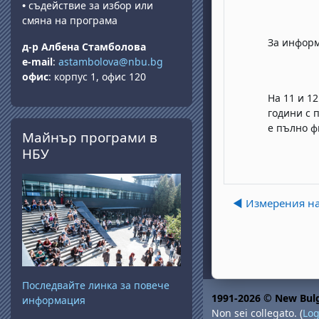
•
съдействие за избор или
смяна на програма
За информ
д-р Албена Стамболова
e-mail
:
astambolova@nbu.bg
офис
: корпус 1, офис 120
На 11 и 1
години с 
Salta Майнър програми в НБУ
е пълно ф
Майнър програми в
НБУ
◀︎ Измерения н
Последвайте линка за повече
1991-2026 © New Bulg
информация
Non sei collegato. (
Log