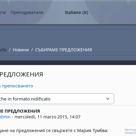
ale
нти
Преподаватели
Italiano ‎(it)‎
sito
Новини
СЪБИРАМЕ ПРЕДЛОЖЕНИЯ
ПРЕДЛОЖЕНИЯ
а преписването
zione
Е ПРЕДЛОЖЕНИЯ
risposte: 0
admin
-
mercoledì, 11 marzo 2015, 14:07
щане на предложения се свържете с Мария Тумбва: