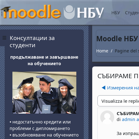
Vai al contenuto princip
НБУ
Студе
Blocchi
Salta Консултации за студенти
Консултации за
Moodle НБУ
Pannello laterale
студенти
Home
Pagine del 
продължаване и завършване
на обучението
СЪБИРАМЕ 
◀︎ Измерения н
Modalità visualizza
СЪБИРАМ
Numero di 
di
admin 
•
недостатъчно кредити или
проблеми с дипломирането
За изпра
•
възобновяване на обучението