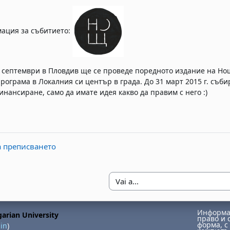
ация за събитието:
2 септември в Пловдив ще се проведе поредното издание на Нощ
програма в Локалния си център в града. До 31 март 2015 г. съб
инансиране, само да имате идея какво да правим с него :)
а преписването
Vai a...
Информац
arian University
право и 
форма, с 
in
)