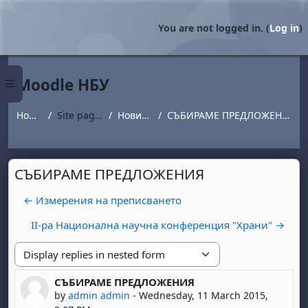
Skip to main content
You are not logged in. (
Log in
)
Moodle НБУ
Side panel
Home
Site pages
Новини
СЪБИРАМЕ ПРЕДЛОЖЕНИЯ
СЪБИРАМЕ ПРЕДЛОЖЕНИЯ
← Измерения на преписването
II-ра Национална научна конференция "Храни" →
Display mode
СЪБИРАМЕ ПРЕДЛОЖЕНИЯ
Number of replies: 0
by
admin admin
-
Wednesday, 11 March 2015,