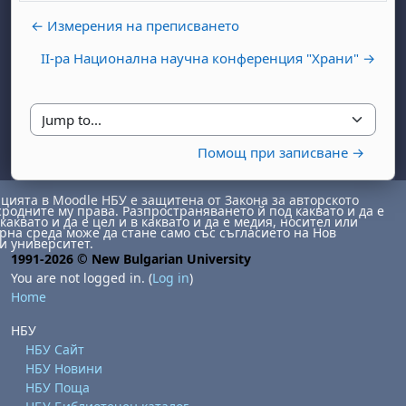
← Измерения на преписването
II-ра Национална научна конференция "Храни" →
Jump to...
Помощ при записване →
day, 1 August
unday, 2 August
ията в Moodle НБУ е защитена от Закона за авторското
st
gust
August
day, 8 August
unday, 9 August
сродните му права. Разпространяването й под каквато и да е
каквато и да е цел и в каквато и да е медия, носител или
на среда може да стане само със съгласието на Нов
ust
ugust
 August
day, 15 August
Sunday, 16 August
и университет.
1991-2026 © New Bulgarian University
ust
ugust
 August
day, 22 August
Sunday, 23 August
You are not logged in. (
Log in
)
Home
ust
ugust
 August
day, 29 August
Sunday, 30 August
НБУ
НБУ Сайт
НБУ Новини
НБУ Поща