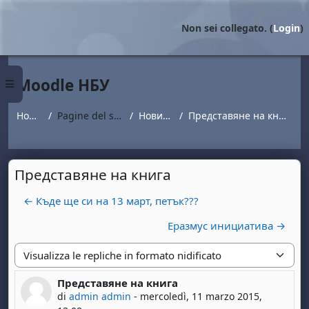
Vai al contenuto principale
Non sei collegato. (
Login
)
Moodle НБУ
Pannello laterale
Home
Pagine del sito
Новини
Представяне на книга
Представяне на книга
← Къде ще си на 13 март, петък???
Еразмус инициатива →
Modalità visualizzazione
Представяне на книга
Numero di risposte: 0
di
admin admin
-
mercoledì, 11 marzo 2015,