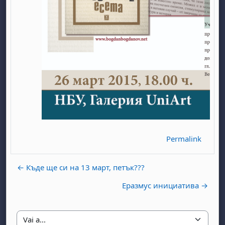
abato 1 agosto
to, domenica 2 agosto
osto
agosto
dì 7 agosto
abato 8 agosto
to, domenica 9 agosto
gosto
 agosto
dì 14 agosto
abato 15 agosto
to, domenica 16 agosto
Permalink
gosto
 agosto
dì 21 agosto
abato 22 agosto
to, domenica 23 agosto
gosto
 agosto
dì 28 agosto
abato 29 agosto
to, domenica 30 agosto
← Къде ще си на 13 март, петък???
Еразмус инициатива →
Vai a...