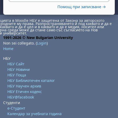
Помощ при записване →
ията в Moodle НБУ е защитена от Закона за авторското
сродните му права. Разпространяването й под каквато и да е
каквато и да е цел и в каквато и да е медия, носител или
на среда може да стане само със съгласието на Нов
и университет.
1991-2026 © New Bulgarian University
Non sei collegato. (
Login
)
Home
НБУ
НБУ Сайт
НБУ Новини
НБУ Поща
НБУ Библиотечен каталог
НБУ Научен архив
НБУ Етичен кодекс
НБУ@facebook
Студенти
е-Студент
Календар за учебната година