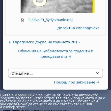
Sledva 31_Sydyrzhanie.doc
Директна хипервръзка
← Европейско дърво на годината 2015
бота, 1 август
я, неделя, 2 август
Обучения на Библиотеката за студенти и
 6 август
 7 август
бота, 8 август
я, неделя, 9 август
преподаватели →
ст
 13 август
 14 август
бота, 15 август
я, неделя, 16 август
ст
 20 август
 21 август
бота, 22 август
я, неделя, 23 август
Отиди на ...
ст
 27 август
 28 август
бота, 29 август
я, неделя, 30 август
Помощ при записване →
ията в Moodle НБУ е защитена от Закона за авторското
сродните му права. Разпространяването й под каквато и да е
каквато и да е цел и в каквато и да е медия, носител или
на среда може да стане само със съгласието на Нов
и университет.