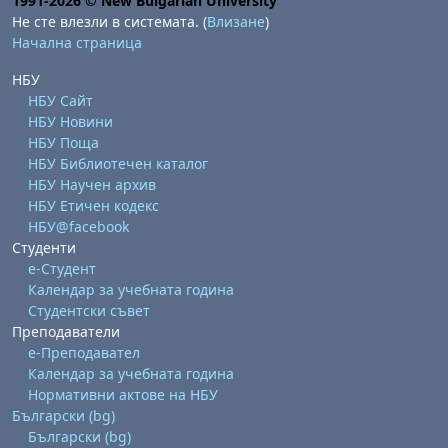
1991-2026 © New Bulgarian University
Не сте влезли в системата. (
Влизане
)
Начална страница
НБУ
НБУ Сайт
НБУ Новини
НБУ Поща
НБУ Библиотечен каталог
НБУ Научен архив
НБУ Етичен кодекс
НБУ@facebook
Студенти
е-Студент
Календар за учебната година
Студентски съвет
Преподаватели
е-Преподавател
Календар за учебната година
Нормативни актове на НБУ
Български ‎(bg)‎
Български ‎(bg)‎