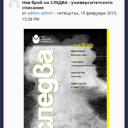
Нов брой на СЛЕДВА - университетското
Number of replies: 0
списание
от
admin admin
-
четвъртък, 19 февруари 2015,
15:28 PM