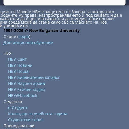
ията в Moodle НБУ е защитена от Закона за авторското
сродните му права. Разпространяването й под каквато и да е
каквато и да е цел и в каквато и да е медия, носител или
на среда може да стане само със съгласието на Нов
и университет.
1991-2026 © New Bulgarian University
Ospite (
Login
)
Дистанционно обучение
НБУ
abato 1 agosto
to, domenica 2 agosto
НБУ Сайт
НБУ Новини
osto
agosto
dì 7 agosto
abato 8 agosto
to, domenica 9 agosto
НБУ Поща
gosto
 agosto
dì 14 agosto
abato 15 agosto
to, domenica 16 agosto
НБУ Библиотечен каталог
НБУ Научен архив
gosto
 agosto
dì 21 agosto
abato 22 agosto
to, domenica 23 agosto
НБУ Етичен кодекс
gosto
 agosto
dì 28 agosto
abato 29 agosto
to, domenica 30 agosto
НБУ@facebook
Студенти
е-Студент
Календар за учебната година
Студентски съвет
Преподаватели