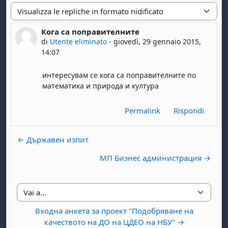
Modalità visualizzazione
Кога са поправителните
Numero di risposte: 0
di
Utente eliminato
-
giovedì, 29 gennaio 2015,
14:07
интересувам се кога са поправителните по
математика и природа и култура
Permalink
Rispondi
← Държавен изпит
МП Бизнес администрация →
Vai a...
Входна анкета за проект "Подобряване на
качеството на ДО на ЦДЕО на НБУ" →