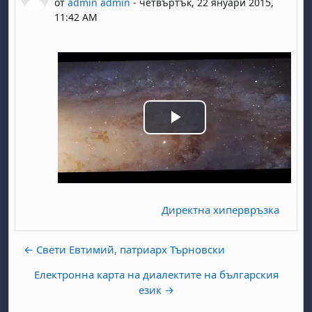
от
admin admin
-
четвъртък, 22 януари 2015,
11:42 AM
P
l
a
Директна хипервръзка
y
← Свети Евтимий, патриарх Търновски
V
Електронна карта на диалектите на българския
i
език →