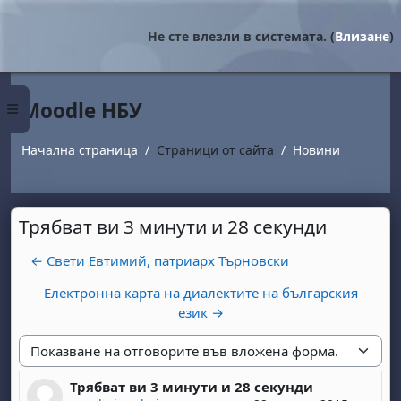
Прескочи на основното съдържание
Не сте влезли в системата. (
Влизане
)
Moodle НБУ
Страничен панел
Начална страница
Страници от сайта
Новини
Трябват ви 3 минути и 28 секунди
← Свети Евтимий, патриарх Търновски
Електронна карта на диалектите на българския
език →
Начин на показване
Трябват ви 3 минути и 28 секунди
Number of replies: 0