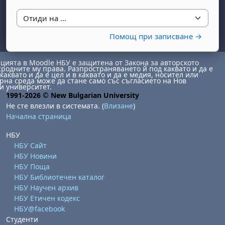
d
Отиди на ...
e
Помощ при записване →
o
ията в Moodle НБУ е защитена от Закона за авторското
сродните му права. Разпространяването й под каквато и да е
каквато и да е цел и в каквато и да е медия, носител или
на среда може да стане само със съгласието на Нов
и университет.
бота, 1 август
я, неделя, 2 август
1991-2026 © New Bulgarian University
 6 август
 7 август
бота, 8 август
я, неделя, 9 август
Не сте влезли в системата. (
Влизане
)
Начална страница
ст
 13 август
 14 август
бота, 15 август
я, неделя, 16 август
НБУ
ст
 20 август
 21 август
бота, 22 август
я, неделя, 23 август
НБУ Сайт
ст
 27 август
 28 август
бота, 29 август
я, неделя, 30 август
НБУ Новини
НБУ Поща
НБУ Библиотечен каталог
НБУ Научен архив
НБУ Етичен кодекс
НБУ@facebook
Студенти