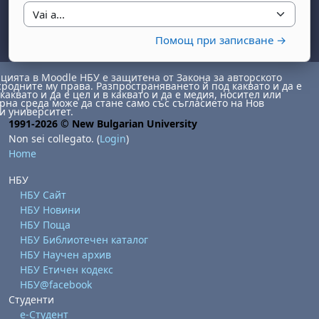
Vai a...
Помощ при записване →
ията в Moodle НБУ е защитена от Закона за авторското
сродните му права. Разпространяването й под каквато и да е
каквато и да е цел и в каквато и да е медия, носител или
на среда може да стане само със съгласието на Нов
и университет.
1991-2026 © New Bulgarian University
Non sei collegato. (
Login
)
abato 1 agosto
to, domenica 2 agosto
Home
osto
agosto
dì 7 agosto
abato 8 agosto
to, domenica 9 agosto
НБУ
gosto
 agosto
dì 14 agosto
abato 15 agosto
to, domenica 16 agosto
НБУ Сайт
НБУ Новини
gosto
 agosto
dì 21 agosto
abato 22 agosto
to, domenica 23 agosto
НБУ Поща
gosto
 agosto
dì 28 agosto
abato 29 agosto
to, domenica 30 agosto
НБУ Библиотечен каталог
НБУ Научен архив
НБУ Етичен кодекс
НБУ@facebook
Студенти
е-Студент