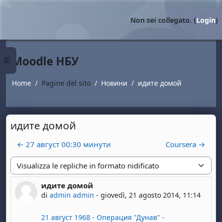
Vai al contenuto principale
Non sei collegato. (
Login
)
Moodle НБУ
Pannello laterale
Home
Pagine del sito
Новини
идите домой
идите домой
← 27 август 00:30 минути
Coursera →
Modalità visualizzazione
идите домой
Numero di risposte: 0
di
admin admin
-
giovedì, 21 agosto 2014, 11:14
21 август 1968 - Операция "Дунав" -