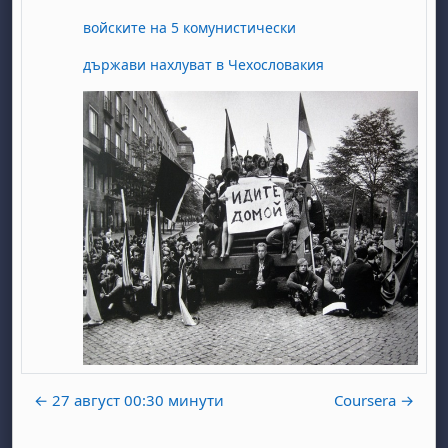
войските на 5 комунистически
държави нахлуват в Чехословакия
← 27 август 00:30 минути
Coursera →