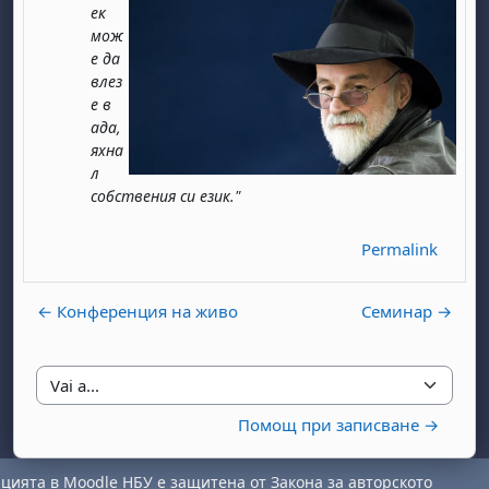
ек
мож
е да
влез
е в
ада,
яхна
л
собствения си език."
Permalink
← Конференция на живо
Семинар →
Vai a...
Помощ при записване →
ията в Moodle НБУ е защитена от Закона за авторското