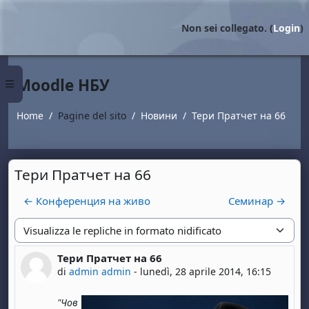
Vai al contenuto principale
Non sei collegato. (
Login
)
Moodle НБУ
Pannello laterale
Home
Pagine del sito
Новини
Тери Пратчет на 66
Тери Пратчет на 66
← Конференция на живо
Семинар →
Modalità visualizzazione
Тери Пратчет на 66
Numero di risposte: 0
di
admin admin
-
lunedì, 28 aprile 2014, 16:15
"Чов