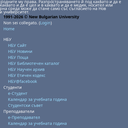
сродните му права. Разпространяването й под каквато и да е
каквато и да е цел и в каквато и да е медия, носител или
на среда може да стане само със съгласието на Нов
и университет.
1991-2026 © New Bulgarian University
Non sei collegato. (
Login
)
Home
НБУ
НБУ Сайт
НБУ Новини
abato 1 agosto
to, domenica 2 agosto
НБУ Поща
НБУ Библиотечен каталог
osto
agosto
dì 7 agosto
abato 8 agosto
to, domenica 9 agosto
НБУ Научен архив
gosto
 agosto
dì 14 agosto
abato 15 agosto
to, domenica 16 agosto
НБУ Етичен кодекс
НБУ@facebook
gosto
 agosto
dì 21 agosto
abato 22 agosto
to, domenica 23 agosto
Студенти
е-Студент
gosto
 agosto
dì 28 agosto
abato 29 agosto
to, domenica 30 agosto
Календар за учебната година
Студентски съвет
Преподаватели
е-Преподавател
Календар за учебната година