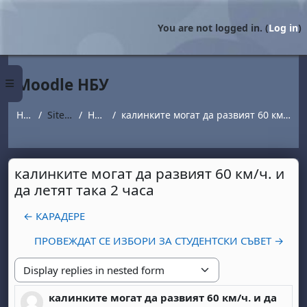
Skip to main content
You are not logged in. (
Log in
)
Moodle НБУ
Side panel
Home
Site pages
Новини
калинките могат да развият 60 км/ч. и да летят така 2 часа
калинките могат да развият 60 км/ч. и
да летят така 2 часа
← КАРАДЕРЕ
ПРОВЕЖДАТ СЕ ИЗБОРИ ЗА СТУДЕНТСКИ СЪВЕТ →
Display mode
калинките могат да развият 60 км/ч. и да
Number of replies: 0