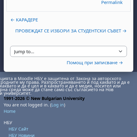
Permalink
← КАРАДЕРЕ
ПРОВЕЖДАТ СЕ ИЗБОРИ ЗА СТУДЕНТСКИ СЪВЕТ →
Jump to...
day, 1 August
unday, 2 August
Помощ при записване →
st
gust
August
day, 8 August
unday, 9 August
ията в Moodle НБУ е защитена от Закона за авторското
ust
ugust
 August
day, 15 August
Sunday, 16 August
сродните му права. Разпространяването й под каквато и да е
каквато и да е цел и в каквато и да е медия, носител или
на среда може да стане само със съгласието на Нов
ust
ugust
 August
day, 22 August
Sunday, 23 August
и университет.
1991-2026 © New Bulgarian University
ust
ugust
 August
day, 29 August
Sunday, 30 August
You are not logged in. (
Log in
)
Home
НБУ
НБУ Сайт
НБУ Новини