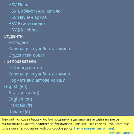
НБУ Поща
НБУ Библиотечен каталог
НБУ Научен архив
НБУ Етичен кодекс
НБУ@facebook
Студенти
е-Студент
Календар за учебната година
Студентски съвет
Преподаватели
е-Преподавател
Календар за учебната година
Нормативни актове на НБУ
English ‎(en)‎
Български ‎(bg)‎
English ‎(en)‎
Français ‎(fr)‎
Italiano ‎(it)‎
Този сайт използва бисквитки. Ако продължите да използвате сайта ни вие се
Get the mobile app
съгласявате с нашата политика за бисквитките (This site uses cookies. If you continue
Switch to the standard theme
to use our site, you agree with our coockie policy)
Научи повече (Learn more)
Разбрах (I agree)