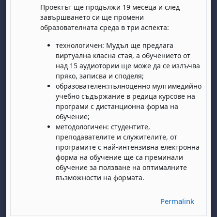
Проектът ще продължи 19 месеца и след
завършването си ще промени
образователната среда в три аспекта:
технологичен: Мудъл ще предлага
виртуална класна стая, а обучението от
над 15 аудиотории ще може да се излъчва
пряко, записва и споделя;
образователен:пълноценно мултимедийно
day, 1 August
unday, 2 August
учебно съдържание в редица курсове на
програми с дистанционна форма на
st
gust
August
day, 8 August
unday, 9 August
обучение;
методологичен: студентите,
ust
ugust
 August
day, 15 August
Sunday, 16 August
преподавателите и служителите, от
ust
ugust
 August
day, 22 August
Sunday, 23 August
програмите с най-интензивна електронна
форма на обучение ще са преминали
ust
ugust
 August
day, 29 August
Sunday, 30 August
обучение за ползване на оптималните
възможности на формата.
Permalink