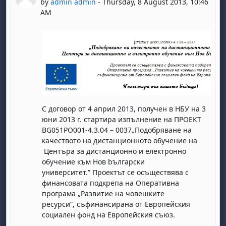
by
admin admin
-
Thursday, 8 August 2013, 10:46
AM
С договор от 4 април 2013, получен в НБУ на 3
юни 2013 г. стартира изпълнение на
ПРОЕКТ
BG
051
PO
001
-4.3.04 – 0037
„Подобряване на
качеството на дистанционното обучение на
Центъра за дистанционно и електронно
обучение към Нов bългарски
университет.”
Проектът се осъществява с
финансовата подкрепа на
Оперативна
програма „Развитие на човешките
ресурси”,
съфинансирана от Европейския
социален фонд на Европейския съюз.