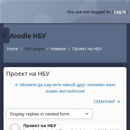
Skip to main content
You are not logged in. (
Log in
)
Moodle НБУ
Side panel
Home
Site pages
Новини
Проект на НБУ
Проект на НБУ
← Можете да научите някой друг полезен език
освен английския
СЕМИНАР →
Display mode
Проект на НБУ
Number of replies: 1