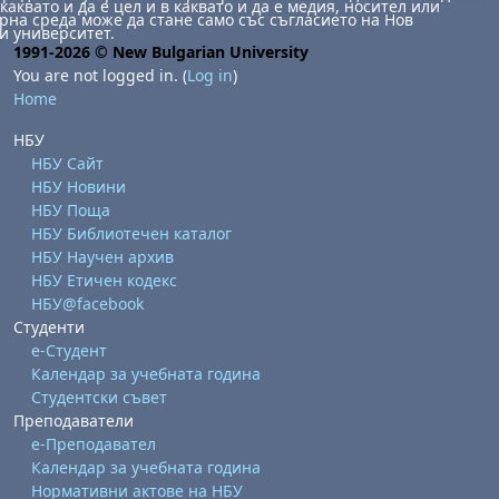
каквато и да е цел и в каквато и да е медия, носител или
на среда може да стане само със съгласието на Нов
и университет.
1991-2026 © New Bulgarian University
You are not logged in. (
Log in
)
Home
НБУ
НБУ Сайт
НБУ Новини
НБУ Поща
НБУ Библиотечен каталог
НБУ Научен архив
НБУ Етичен кодекс
НБУ@facebook
Студенти
е-Студент
Календар за учебната година
Студентски съвет
Преподаватели
е-Преподавател
Календар за учебната година
Нормативни актове на НБУ