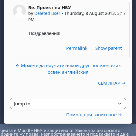
Re: Проект на НБУ
In reply to admin admin
by
Deleted user
-
Thursday, 8 August 2013, 3:17
PM
Поздравления!
Permalink
Show parent
← Можете да научите някой друг полезен език
освен английския
СЕМИНАР →
Jump to...
Помощ при записване →
ията в Moodle НБУ е защитена от Закона за авторското
сродните му права. Разпространяването й под каквато и да е