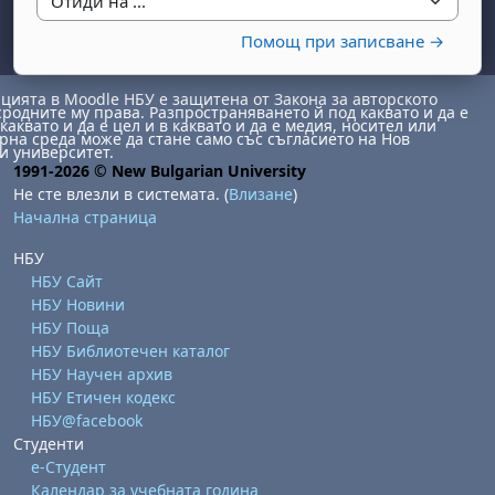
Отиди на ...
Помощ при записване →
ията в Moodle НБУ е защитена от Закона за авторското
сродните му права. Разпространяването й под каквато и да е
каквато и да е цел и в каквато и да е медия, носител или
на среда може да стане само със съгласието на Нов
и университет.
1991-2026 © New Bulgarian University
Не сте влезли в системата. (
Влизане
)
бота, 1 август
я, неделя, 2 август
Начална страница
 6 август
 7 август
бота, 8 август
я, неделя, 9 август
НБУ
ст
 13 август
 14 август
бота, 15 август
я, неделя, 16 август
НБУ Сайт
ст
 20 август
 21 август
бота, 22 август
я, неделя, 23 август
НБУ Новини
НБУ Поща
ст
 27 август
 28 август
бота, 29 август
я, неделя, 30 август
НБУ Библиотечен каталог
НБУ Научен архив
НБУ Етичен кодекс
НБУ@facebook
Студенти
е-Студент
Календар за учебната година