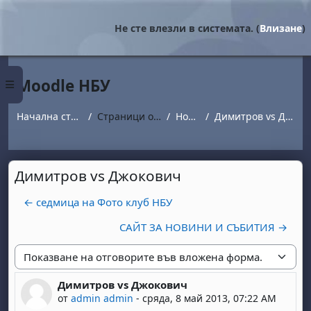
Прескочи на основното съдържание
Не сте влезли в системата. (
Влизане
)
Moodle НБУ
Страничен панел
Начална страница
Страници от сайта
Новини
Димитров vs Джокович
Димитров vs Джокович
← седмица на Фото клуб НБУ
САЙТ ЗА НОВИНИ И СЪБИТИЯ →
Начин на показване
Димитров vs Джокович
Number of replies: 0
от
admin admin
-
сряда, 8 май 2013, 07:22 AM