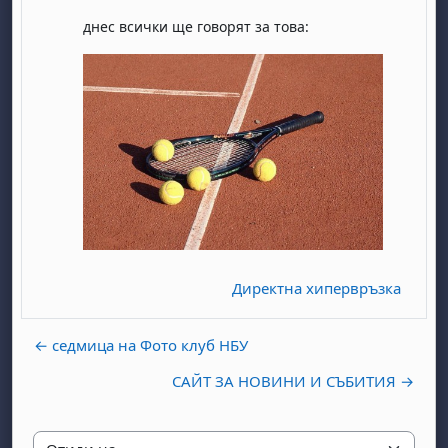
днес всички ще говорят за това:
Директна хипервръзка
← седмица на Фото клуб НБУ
САЙТ ЗА НОВИНИ И СЪБИТИЯ →