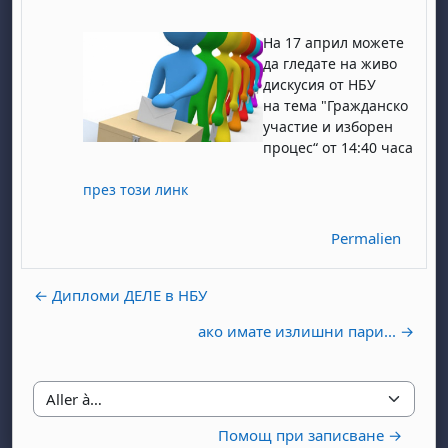
На 17 април можете
да гледате на живо
дискусия от НБУ
на тема "Гражданско
участие и изборен
процес“ от 14:40 часа
през този линк
Permalien
← Дипломи ДЕЛЕ в НБУ
ако имате излишни пари... →
Aller à…
Помощ при записване →