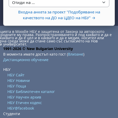
Отиди на ...
Входна анкета за проект "Подобряване на
качеството на ДО на ЦДЕО на НБУ" →
ията в Moodle НБУ е защитена от Закона за авторското
сродните му права. Разпространяването й под каквато и да е
каквато и да е цел и в каквато и да е медия, носител или
на среда може да стане само със съгласието на Нов
и университет.
бота, 1 август
я, неделя, 2 август
1991-2026 © New Bulgarian University
В момента имате достъп като гост (
Влизане
)
 6 август
 7 август
бота, 8 август
я, неделя, 9 август
Дистанционно обучение
ст
 13 август
 14 август
бота, 15 август
я, неделя, 16 август
НБУ
ст
 20 август
 21 август
бота, 22 август
я, неделя, 23 август
НБУ Сайт
НБУ Новини
ст
 27 август
 28 август
бота, 29 август
я, неделя, 30 август
НБУ Поща
НБУ Библиотечен каталог
НБУ Научен архив
НБУ Етичен кодекс
НБУ@facebook
Студенти