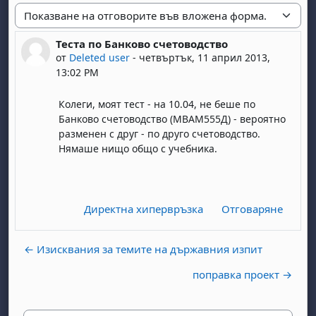
Начин на показване
Теста по Банково счетоводство
Number of replies: 0
от
Deleted user
-
четвъртък, 11 април 2013,
13:02 PM
Колеги, моят тест - на 10.04, не беше по
Банково счетоводство (МВАМ555Д) - вероятно
разменен с друг - по друго счетоводство.
Нямаше нищо общо с учебника.
Директна хипервръзка
Отговаряне
← Изисквания за темите на държавния изпит
поправка проект →