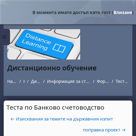
Прескочи на основното съдържание
В момента имате достъп като гост (
Влизане
)
Страничен панел
Дистанционно обучение
Начална страница
Курсове
Дистанционно обучение
Информация за студенти обучаващи се в програми с дистанционна форма на обучение.
Форум за въпроси и отговори
Теста по Банково счетоводство
Теста по Банково счетоводство
← Изисквания за темите на държавния изпит
поправка проект →