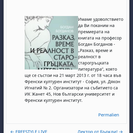
Имаме удоволствието
да Ви поканим на
премиерата на
книгата на професор
Богдан Богданов -
„Разказ, време и
реалност в
старогръцката
литература“, която
ще се състои на 21 март 2013 г. от 18 часа във
Френски културен институт - София, ул. Дякон
Игнатий № 2. Организатори на събитието са
ИК Жанет 45, Нов български университет и
Френски културен институт.
Permalien
← FREESTYLE LIVE
Лектор от Бъркли! →