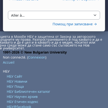
Aller à…
Помощ при записване →
ията в Moodle НБУ е защитена от Закона за авторското
, samedi 1 août
ment, dimanche 2 août
сродните му права. Разпространяването й под каквато и да е
каквато и да е цел и в каквато и да е медия, носител или
на среда може да стане само със съгласието на Нов
août
 août
dredi 7 août
, samedi 8 août
ment, dimanche 9 août
и университет.
1991-2026 © New Bulgarian University
 août
3 août
ndredi 14 août
, samedi 15 août
ment, dimanche 16 août
Non connecté. (
Connexion
)
Accueil
 août
0 août
ndredi 21 août
, samedi 22 août
ment, dimanche 23 août
 août
7 août
ndredi 28 août
, samedi 29 août
ment, dimanche 30 août
НБУ
НБУ Сайт
НБУ Новини
НБУ Поща
НБУ Библиотечен каталог
НБУ Научен архив
НБУ Етичен кодекс
НБУ@facebook