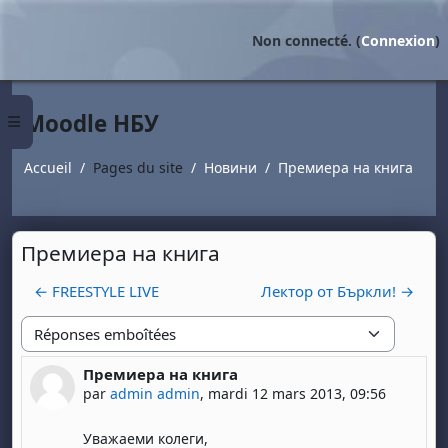
Passer au contenu principal
Non connecté. (
Connexion
)
Moodle НБУ
Panneau latéral
Accueil
Pages du site
Новини
Премиера на книга
Премиера на книга
← FREESTYLE LIVE
Лектор от Бъркли! →
Type d'affichage
Премиера на книга
Nombre de réponses : 0
par
admin admin
,
mardi 12 mars 2013, 09:56
Уважаеми колеги,