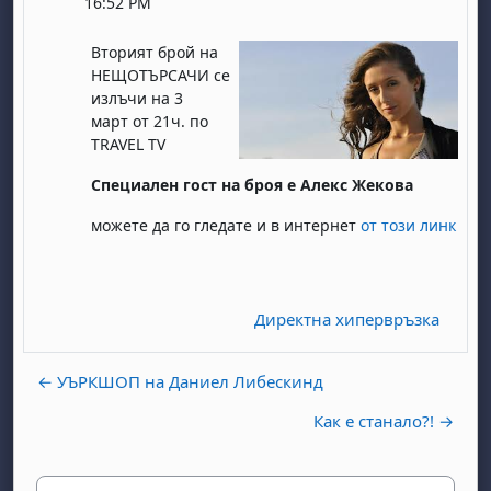
16:52 PM
Вторият брой на
НЕЩОТЪРСАЧИ
се
излъчи на 3
март
от 21ч. по
TRAVEL TV
Специален гост на броя е Алекс Жекова
можете да го гледате и в интернет
от този линк
Директна хипервръзка
← УЪРКШОП на Даниел Либескинд
Как е станало?! →