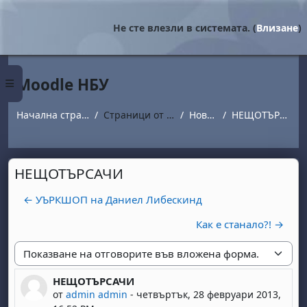
Прескочи на основното съдържание
Не сте влезли в системата. (
Влизане
)
Moodle НБУ
Страничен панел
Начална страница
Страници от сайта
Новини
НЕЩОТЪРСАЧИ
НЕЩОТЪРСАЧИ
← УЪРКШОП на Даниел Либескинд
Как е станало?! →
Начин на показване
НЕЩОТЪРСАЧИ
Number of replies: 0
от
admin admin
-
четвъртък, 28 февруари 2013,