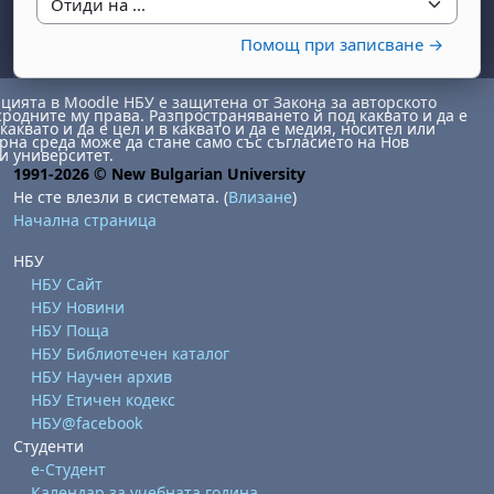
Отиди на ...
Помощ при записване →
ията в Moodle НБУ е защитена от Закона за авторското
сродните му права. Разпространяването й под каквато и да е
каквато и да е цел и в каквато и да е медия, носител или
на среда може да стане само със съгласието на Нов
и университет.
1991-2026 © New Bulgarian University
бота, 1 август
я, неделя, 2 август
Не сте влезли в системата. (
Влизане
)
Начална страница
 6 август
 7 август
бота, 8 август
я, неделя, 9 август
НБУ
ст
 13 август
 14 август
бота, 15 август
я, неделя, 16 август
НБУ Сайт
ст
 20 август
 21 август
бота, 22 август
я, неделя, 23 август
НБУ Новини
НБУ Поща
ст
 27 август
 28 август
бота, 29 август
я, неделя, 30 август
НБУ Библиотечен каталог
НБУ Научен архив
НБУ Етичен кодекс
НБУ@facebook
Студенти
е-Студент
Календар за учебната година