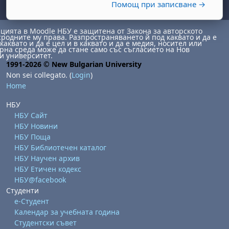
Помощ при записване →
ията в Moodle НБУ е защитена от Закона за авторското
сродните му права. Разпространяването й под каквато и да е
каквато и да е цел и в каквато и да е медия, носител или
на среда може да стане само със съгласието на Нов
и университет.
1991-2026 © New Bulgarian University
Non sei collegato. (
Login
)
Home
abato 1 agosto
to, domenica 2 agosto
НБУ
НБУ Сайт
osto
agosto
dì 7 agosto
abato 8 agosto
to, domenica 9 agosto
НБУ Новини
gosto
 agosto
dì 14 agosto
abato 15 agosto
to, domenica 16 agosto
НБУ Поща
НБУ Библиотечен каталог
gosto
 agosto
dì 21 agosto
abato 22 agosto
to, domenica 23 agosto
НБУ Научен архив
gosto
 agosto
dì 28 agosto
abato 29 agosto
to, domenica 30 agosto
НБУ Етичен кодекс
НБУ@facebook
Студенти
е-Студент
Календар за учебната година
Студентски съвет