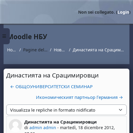
Vai al contenuto principale
Non sei collegato. (
Login
)
Moodle НБУ
Pannello laterale
Home
Pagine del sito
Новини
Династията на Срацимировци
Династията на Срацимировци
← ОБЩОУНИВЕРСИТЕТСКИ СЕМИНАР
Икономическият партньор Германия →
Modalità visualizzazione
Династията на Срацимировци
Numero di risposte: 0
di
admin admin
-
martedì, 18 dicembre 2012,