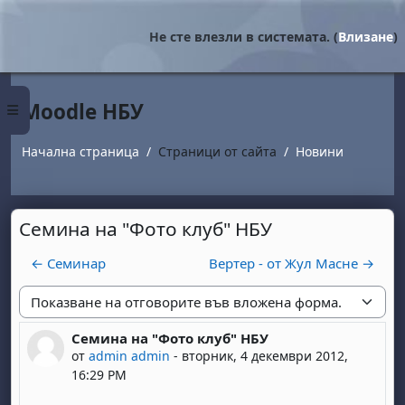
Прескочи на основното съдържание
Не сте влезли в системата. (
Влизане
)
Moodle НБУ
Страничен панел
Начална страница
Страници от сайта
Новини
Семина на "Фото клуб" НБУ
← Семинар
Вертер - от Жул Масне →
Начин на показване
Семина на "Фото клуб" НБУ
Number of replies: 0
от
admin admin
-
вторник, 4 декември 2012,
16:29 PM