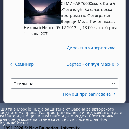
СЕМИНАР ”6000км. в Китай”
„Фото клуб” Бакалавърска
програма по Фотография
Водещи:Мила Печенякова,
Николай Ненов 05.12.2012 г., 13.00 часа Корпус
1 – зала 207
Директна хипервръзка
← Семинар
Вертер - от Жул Масне →
Отиди на ...
Помощ при записване →
ията в Moodle НБУ е защитена от Закона за авторското
сродните му права. Разпространяването й под каквато и да е
каквато и да е цел и в каквато и да е медия, носител или
на среда може да стане само със съгласието на Нов
и университет.
1991-2026 © New Bulgarian University