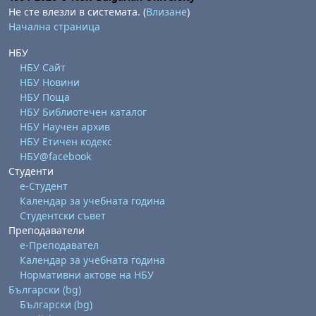
Не сте влезли в системата. (
Влизане
)
Начална страница
НБУ
НБУ Сайт
НБУ Новини
НБУ Поща
НБУ Библиотечен каталог
бота, 1 август
я, неделя, 2 август
НБУ Научен архив
НБУ Етичен кодекс
 6 август
 7 август
бота, 8 август
я, неделя, 9 август
НБУ@facebook
ст
 13 август
 14 август
бота, 15 август
я, неделя, 16 август
Студенти
е-Студент
ст
 20 август
 21 август
бота, 22 август
я, неделя, 23 август
Календар за учебната година
Студентски съвет
ст
 27 август
 28 август
бота, 29 август
я, неделя, 30 август
Преподаватели
е-Преподавател
Календар за учебната година
Нормативни актове на НБУ
Български ‎(bg)‎
Български ‎(bg)‎