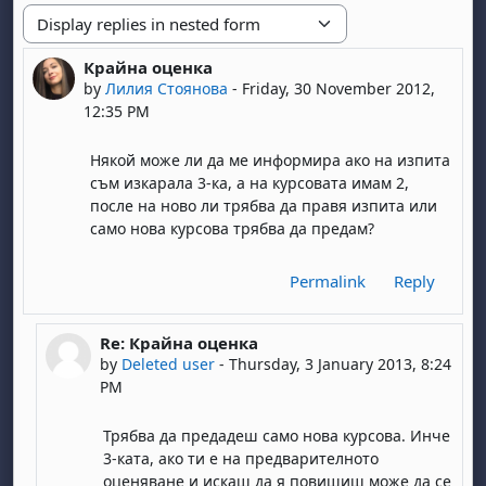
Display mode
Крайна оценка
Number of replies: 1
by
Лилия Стоянова
-
Friday, 30 November 2012,
12:35 PM
Някой може ли да ме информира ако на изпита
съм изкарала 3-ка, а на курсовата имам 2,
после на ново ли трябва да правя изпита или
само нова курсова трябва да предам?
Permalink
Reply
Re: Крайна оценка
In reply to Лилия Стоянова
by
Deleted user
-
Thursday, 3 January 2013, 8:24
PM
Трябва да предадеш само нова курсова. Инче
3-ката, ако ти е на предварителното
оценяване и искаш да я повишиш може да се