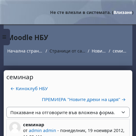
Прескочи на основното съдържание
Не сте влезли в системата. (
Влизане
)
Moodle НБУ
Страничен панел
Начална страница
Страници от сайта
Новини
семинар
семинар
← Киноклуб НБУ
ПРЕМИЕРА "Новите дрехи на царя" →
Начин на показване
семинар
Number of replies: 0
от
admin admin
-
понеделник, 19 ноември 2012,