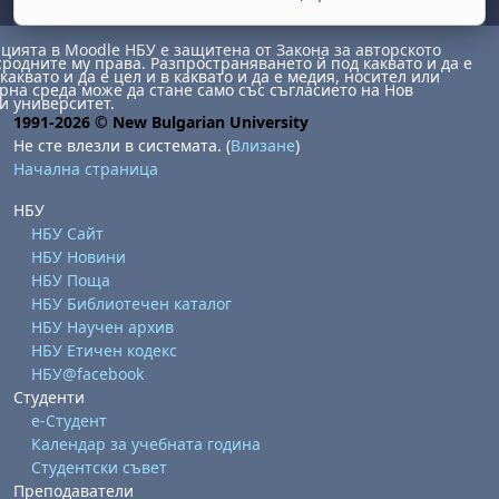
ията в Moodle НБУ е защитена от Закона за авторското
сродните му права. Разпространяването й под каквато и да е
каквато и да е цел и в каквато и да е медия, носител или
на среда може да стане само със съгласието на Нов
и университет.
1991-2026 © New Bulgarian University
Не сте влезли в системата. (
Влизане
)
Начална страница
бота, 1 август
я, неделя, 2 август
НБУ
 6 август
 7 август
бота, 8 август
я, неделя, 9 август
НБУ Сайт
НБУ Новини
ст
 13 август
 14 август
бота, 15 август
я, неделя, 16 август
НБУ Поща
НБУ Библиотечен каталог
ст
 20 август
 21 август
бота, 22 август
я, неделя, 23 август
НБУ Научен архив
ст
 27 август
 28 август
бота, 29 август
я, неделя, 30 август
НБУ Етичен кодекс
НБУ@facebook
Студенти
е-Студент
Календар за учебната година
Студентски съвет
Преподаватели