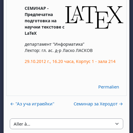
СЕМИНАР -
Предпечатна
подготовка на
научни текстове с
LaTeX
департамент “Информатика”
Лектор: гл. ас. д-р Ласко ЛАСКОВ
29.10.2012 г., 16.20 часа, Корпус 1 - зала 214
Permalien
← "Аз уча играейки"
Семинар за Херодот →
Aller à…