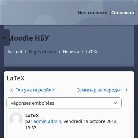
Passer au contenu principal
Non connecté. (
Connexion
)
Moodle НБУ
Panneau latéral
Accueil
Pages du site
Новини
LaTeX
LaTeX
← "Аз уча играейки"
Семинар за Херодот →
Type d'affichage
LaTeX
Nombre de réponses : 0
par
admin admin
,
vendredi 19 octobre 2012,
13:37