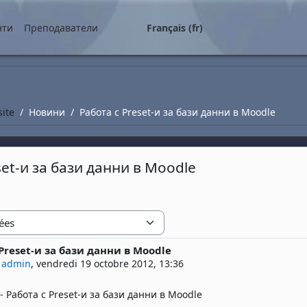
ipal
нти
Преподаватели
Français ‎(fr)‎
site
Новини
Работа с Preset-и за бази данни в Moodle
set-и за бази данни в Moodle
 Preset-и за бази данни в Moodle
 réponses : 0
 admin
,
vendredi 19 octobre 2012, 13:36
 Работа с Preset-и за бази данни в Moodle