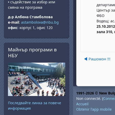
•
съдействие за избор или
департаме
смяна на програма
Център за
ФБО
д-р Албена Стамболова
Водещ: ас
e-mail
:
astambolova@nbu.bg
25.10.2012
офис
: корпус 1, офис 120
зала 310,
Passer Майнър програми в НБУ
Майнър програми в
НБУ
◀︎ Рашомон !!!
1991-2026 © New Bulg
Non connecté. (
Conne
Последвайте линка за повече
Accueil
информация
Obtenir l'app mobile