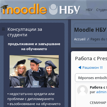
Passer au contenu princ
НБУ
Студе
Blocs
Passer Консултации за студенти
Консултации за
Moodle НБУ
Panneau latéral
студенти
Accueil
Pages du 
продължаване и завършване
на обучението
Работа с Pre
◀︎ Рашомон !!!
Type d'affichage
Работа с
Nombre de
par
admin
•
недостатъчно кредити или
проблеми с дипломирането
СЕМИНАР -
•
възобновяване на обучението