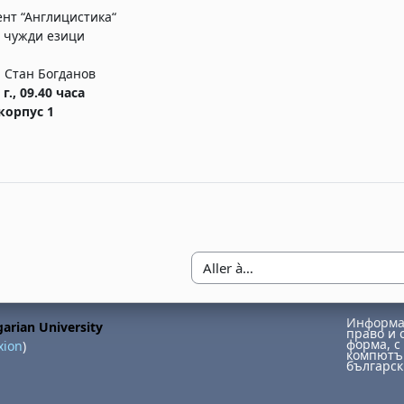
нт “Англицистика“
 чужди езици
. Стан Богданов
 г., 09.40 часа
 корпус 1
Aller à…
Информац
arian University
право и 
форма, с 
xion
)
компютър
българск