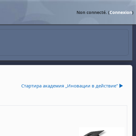
Non connecté. (
Connexion
)
Стартира академия „Иновации в действие” ▶︎