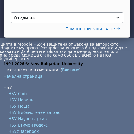
Отиди на ...
Помощ при записване →
ията в Moodle НБУ е защитена от Закона за авторското
сродните му права. Разпространяването й под каквато и да е
каквато и да е цел и в каквато и да е медия, носител или
бота, 1 август
я, неделя, 2 август
на среда може да стане само със съгласието на Нов
и университет.
 6 август
 7 август
бота, 8 август
я, неделя, 9 август
1991-2026 © New Bulgarian University
Не сте влезли в системата. (
Влизане
)
ст
 13 август
 14 август
бота, 15 август
я, неделя, 16 август
Начална страница
ст
 20 август
 21 август
бота, 22 август
я, неделя, 23 август
НБУ
ст
 27 август
 28 август
бота, 29 август
я, неделя, 30 август
НБУ Сайт
НБУ Новини
НБУ Поща
НБУ Библиотечен каталог
НБУ Научен архив
НБУ Етичен кодекс
НБУ@facebook