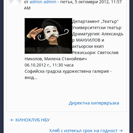
от
admin admin
-
петък, 5 октомври 2012, 11:57
AM
Департамент „Театър“
Университетски театър
Драматургия: Александъ
р МАНУИЛОВ и
актьорски екип
Режисьори: Светослав
Николов, Mилена Станойевич
06.10.2012 г., 11:30 часа
Софийска градска художествена галерия -
вход...
Директна хипервръзка
← КИНОКЛУБ НБУ
Хляб с изтекъл срок на годност →