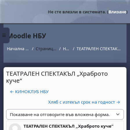
Прескочи на основното съдържание
Не сте влезли в системата. (
Влизане
)
Moodle НБУ
Страничен панел
Начална страница
Страници от сайта
Новини
ТЕАТРАЛЕН СПЕКТАКЪЛ „Храброто куче“
ТЕАТРАЛЕН СПЕКТАКЪЛ „Храброто
куче“
← КИНОКЛУБ НБУ
Хляб с изтекъл срок на годност →
Начин на показване
ТЕАТРАЛЕН СПЕКТАКЪЛ „Храброто куче“
Number of replies: 0