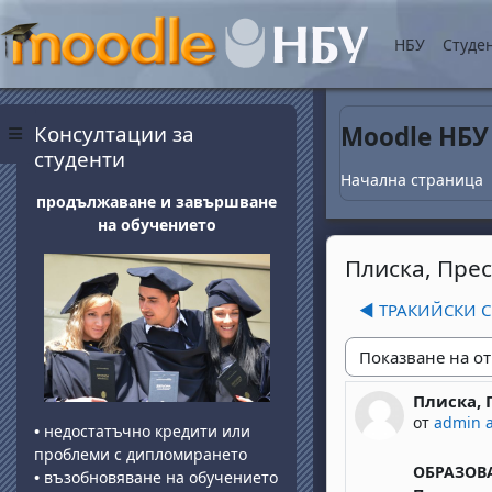
Прескочи на основнот
НБУ
Студе
Блокове
Прескочи Консултации за студенти
Консултации за
Moodle НБУ
Страничен панел
студенти
Начална страница
продължаване и завършване
на обучението
Плиска, Пре
◀︎ ТРАКИЙСКИ
Начин на показван
Плиска, 
Number of 
от
admin 
•
недостатъчно кредити или
проблеми с дипломирането
ОБРАЗОВА
•
възобновяване на обучението