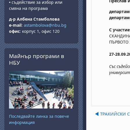
Преслав 
•
съдействие за избор или
смяна на програма
департам
департам
д-р Албена Стамболова
e-mail
:
astambolova@nbu.bg
С участие
офис
: корпус 1, офис 120
СКАНДИНА
ПЪРВОТО
Прескочи Майнър програми в НБУ
27-28.09.2
Майнър програми в
НБУ
Със съдей
универси
◀︎ ТРАКИЙСКИ
Последвайте линка за повече
информация