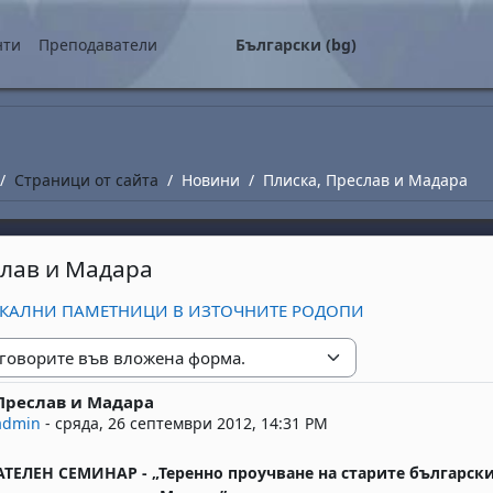
о съдържание
нти
Преподаватели
Български ‎(bg)‎
Страници от сайта
Новини
Плиска, Преслав и Мадара
слав и Мадара
 СКАЛНИ ПАМЕТНИЦИ В ИЗТОЧНИТЕ РОДОПИ
е
Преслав и Мадара
replies: 0
admin
-
сряда, 26 септември 2012, 14:31 PM
ТЕЛЕН СЕМИНАР - „Теренно проучване на старите български