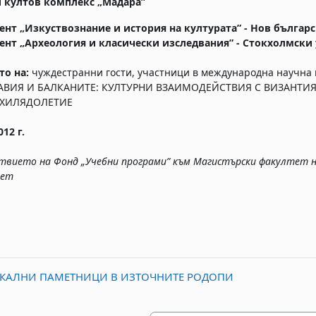
и култов комплекс „Мадара”
ент „Изкуствознание и история на културата” - Нов българ
ент „Археология и класически изследвания” - Стокхолмски
то на:
чуждестранни гости, участници в международна научна 
ВИЯ И БАЛКАНИТЕ: КУЛТУРНИ ВЗАИМОДЕЙСТВИЯ С ВИЗАНТИЯ
 ХИЛЯДОЛЕТИЕ
012 г.
ствието на Фонд „Учебни програми” към Магистърски факултет н
тет
 СКАЛНИ ПАМЕТНИЦИ В ИЗТОЧНИТЕ РОДОПИ