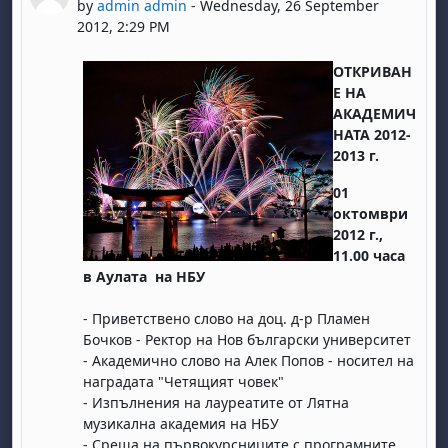
by
admin admin
-
Wednesday, 26 September
2012, 2:29 PM
ОТКРИВАН
Е НА
АКАДЕМИЧ
НАТА 2012-
2013 г.
01
октомври
2012 г.,
11.00 часа
в Аулата на НБУ
- Приветствено слово на доц. д-р Пламен
Бочков - Ректор на Нов български университет
- Академично слово на Алек Попов - носител на
наградата "Четящият човек"
- Изпълнения на лауреатите от Лятна
музикална академия на НБУ
- Среща на първокурсниците с програмните