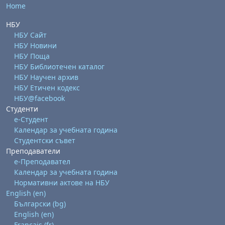
Home
НБУ
НБУ Сайт
НБУ Новини
НБУ Поща
НБУ Библиотечен каталог
НБУ Научен архив
НБУ Етичен кодекс
НБУ@facebook
Студенти
е-Студент
Календар за учебната година
Студентски съвет
Преподаватели
е-Преподавател
Календар за учебната година
Нормативни актове на НБУ
English ‎(en)‎
Български ‎(bg)‎
English ‎(en)‎
Français ‎(fr)‎