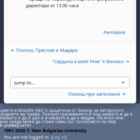
директори от 13.00 часа
Permalink
← Плиска, Преслав и Мадара
"Сердика е моят Рим" К.Велики →
day, 1 August
unday, 2 August
st
gust
August
day, 8 August
unday, 9 August
ust
ugust
 August
day, 15 August
Sunday, 16 August
Jump to...
ust
ugust
 August
day, 22 August
Sunday, 23 August
Помощ при записване →
ust
ugust
 August
day, 29 August
Sunday, 30 August
ията в Moodle НБУ е защитена от Закона за авторското
сродните му права. Разпространяването й под каквато и да е
каквато и да е цел и в каквато и да е медия, носител или
на среда може да стане само със съгласието на Нов
и университет.
1991-2026 © New Bulgarian University
You are not logged in. (
Log in
)