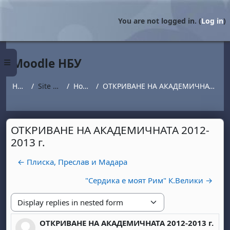
Skip to main content
You are not logged in. (
Log in
)
Moodle НБУ
Side panel
Home
Site pages
Новини
ОТКРИВАНЕ НА АКАДЕМИЧНАТА 2012-2013 г.
ОТКРИВАНЕ НА АКАДЕМИЧНАТА 2012-
2013 г.
← Плиска, Преслав и Мадара
"Сердика е моят Рим" К.Велики →
Display mode
ОТКРИВАНЕ НА АКАДЕМИЧНАТА 2012-2013 г.
Number of replies: 0