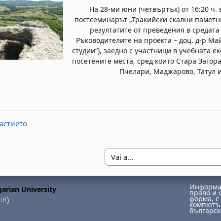
На 28-ми юни (четвъртък) от 16:20 ч.
постсеминарът „Тракийски скални паметн
резултатите от преведения в средата
Ръководителите на проекта – доц. д-р Ма
студии“), заедно с участници в учебната 
посетените места, сред които Стара Загора
Пчелари, Маджарово, Татул 
астието
Vai a...
Информац
arian University
право и 
форма, с 
in
)
компютър
българск