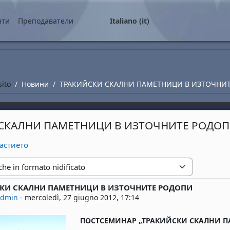
ale
нти
Преподаватели
Italiano ‎(it)‎
sito
Новини
ТРАКИЙСКИ СКАЛНИ ПАМЕТНИЦИ В ИЗТОЧНИ
СКАЛНИ ПАМЕТНИЦИ В ИЗТОЧНИТЕ РОДО
астието
zione
КИ СКАЛНИ ПАМЕТНИЦИ В ИЗТОЧНИТЕ РОДОПИ
risposte: 0
admin
-
mercoledì, 27 giugno 2012, 17:14
ПОСТСЕМИНАР „ТРАКИЙСКИ СКАЛНИ ПАМ