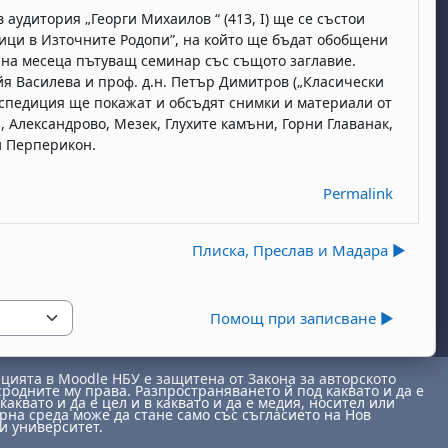
 в аудитория „Георги Михаилов “ (413,
I
) ще се състои
ици в Източните Родопи”, на който ще бъдат обобщени
 на месеца пътуващ семинар със същото заглавие.
йя Василева и проф. д.н. Петър Димитров („Класически
експедиция ще покажат и обсъдят снимки и материали от
, Александрово, Мезек, Глухите камъни, Горни Главанак,
и Перперикон.
Permalink
Плиска, Преслав и Мадара ▶︎
Помощ при записване ▶︎
ията в Moodle НБУ е защитена от Закона за авторското
сродните му права. Разпространяването й под каквато и да е
каквато и да е цел и в каквато и да е медия, носител или
на среда може да стане само със съгласието на Нов
и университет.