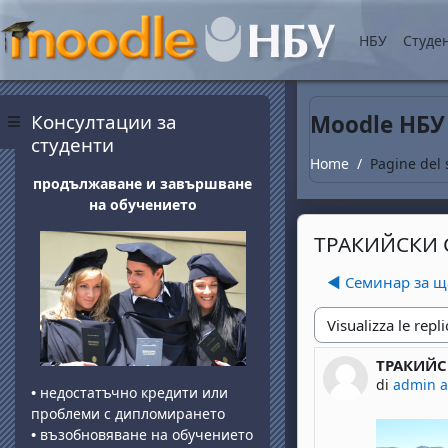
Vai al contenuto princip
НБУ
Студе
Blocchi
Salta Консултации за студенти
Консултации за
Moodle НБУ
Pannello laterale
студенти
Home
Pagine del 
продължаване и завършване
на обучението
ТРАКИЙСКИ 
◀︎ Семинар за щ
Modalità visualizza
ТРАКИЙС
Numero di 
di
admin 
•
недостатъчно кредити или
проблеми с дипломирането
•
възобновяване на обучението