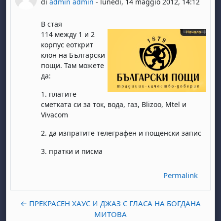
di
admin admin
-
lunedì, 14 maggio 2012, 14:12
В стая
114 между 1 и 2
корпус еоткрит
клон на Български
пощи. Там можете
да:
1. платите
сметката си за ток, вода, газ, Blizoo, Mtel и
Vivacom
2. да изпратите телеграфен и пощенски запис
3. пратки и писма
Permalink
← ПРЕКРАСЕН ХАУС И ДЖАЗ С ГЛАСА НА БОГДАНА
МИТОВА