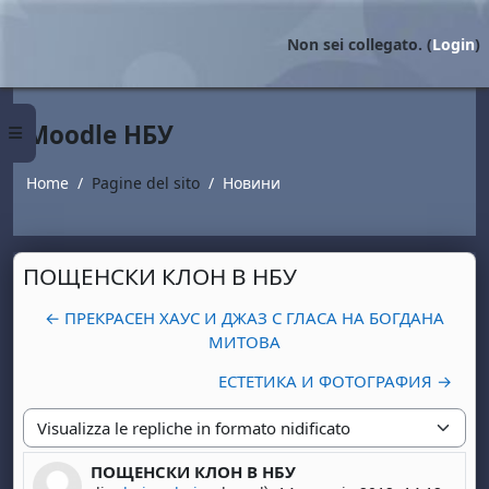
Vai al contenuto principale
Non sei collegato. (
Login
)
Moodle НБУ
Pannello laterale
Home
Pagine del sito
Новини
ПОЩЕНСКИ КЛОН В НБУ
← ПРЕКРАСЕН ХАУС И ДЖАЗ С ГЛАСА НА БОГДАНА
МИТОВА
ЕСТЕТИКА И ФОТОГРАФИЯ →
Modalità visualizzazione
ПОЩЕНСКИ КЛОН В НБУ
Numero di risposte: 0