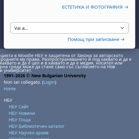
ЕСТЕТИКА И ФОТОГРАФИЯ →
Vai a...
Помощ при записване →
ията в Moodle НБУ е защитена от Закона за авторското
сродните му права. Разпространяването й под каквато и да е
abato 1 agosto
to, domenica 2 agosto
каквато и да е цел и в каквато и да е медия, носител или
на среда може да стане само със съгласието на Нов
и университет.
osto
agosto
dì 7 agosto
abato 8 agosto
to, domenica 9 agosto
1991-2026 © New Bulgarian University
gosto
 agosto
dì 14 agosto
abato 15 agosto
to, domenica 16 agosto
Non sei collegato. (
Login
)
Home
gosto
 agosto
dì 21 agosto
abato 22 agosto
to, domenica 23 agosto
НБУ
gosto
 agosto
dì 28 agosto
abato 29 agosto
to, domenica 30 agosto
НБУ Сайт
НБУ Новини
НБУ Поща
НБУ Библиотечен каталог
НБУ Научен архив