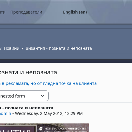
нти
Преподаватели
English ‎(en)‎
Новини
Византия - позната и непозната
озната и непозната
 в рекламата, но от гледна точка на клиента
 - позната и непозната
replies: 0
admin
-
Wednesday, 2 May 2012, 12:29 PM