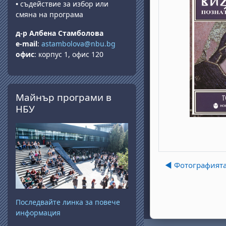
•
съдействие за избор или
смяна на програма
д-р Албена Стамболова
e-mail
:
astambolova@nbu.bg
офис
: корпус 1, офис 120
Skip Майнър програми в НБУ
Майнър програми в
НБУ
◀︎ Фотографията
Последвайте линка за повече
информация