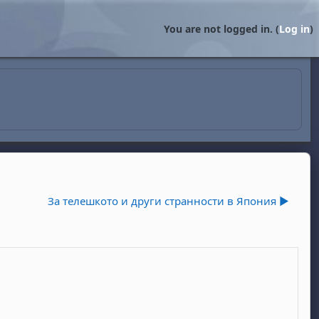
You are not logged in. (
Log in
)
За телешкото и други странности в Япония ▶︎