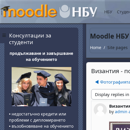
Skip to main content
НБУ
Студе
Blocks
Skip Консултации за студенти
Консултации за
Moodle НБУ
Side panel
студенти
Home
Site pages
продължаване и завършване
на обучението
Византия - п
◀︎ Фотографията
Display mode
Византия
Number of 
by
admin 
•
недостатъчно кредити или
проблеми с дипломирането
•
възобновяване на обучението