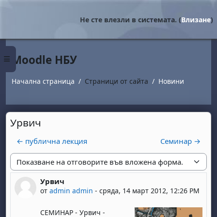
Прескочи на основното съдържание
Не сте влезли в системата. (
Влизане
)
Moodle НБУ
Страничен панел
Начална страница
Страници от сайта
Новини
Урвич
← публична лекция
Семинар →
Начин на показване
Урвич
Number of replies: 0
от
admin admin
-
сряда, 14 март 2012, 12:26 PM
СЕМИНАР - Урвич -