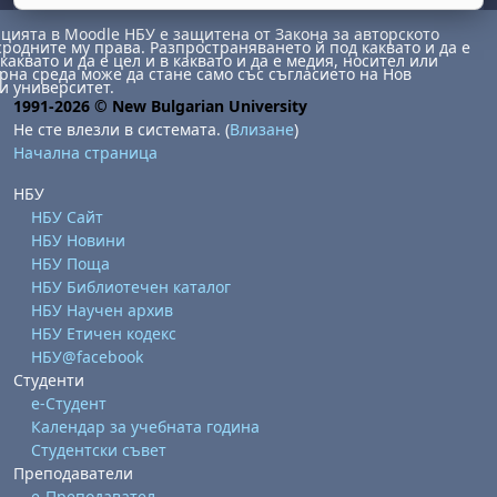
ията в Moodle НБУ е защитена от Закона за авторското
сродните му права. Разпространяването й под каквато и да е
каквато и да е цел и в каквато и да е медия, носител или
на среда може да стане само със съгласието на Нов
и университет.
1991-2026 © New Bulgarian University
Не сте влезли в системата. (
Влизане
)
Начална страница
НБУ
бота, 1 август
я, неделя, 2 август
НБУ Сайт
 6 август
 7 август
бота, 8 август
я, неделя, 9 август
НБУ Новини
НБУ Поща
ст
 13 август
 14 август
бота, 15 август
я, неделя, 16 август
НБУ Библиотечен каталог
ст
 20 август
 21 август
бота, 22 август
я, неделя, 23 август
НБУ Научен архив
НБУ Етичен кодекс
ст
 27 август
 28 август
бота, 29 август
я, неделя, 30 август
НБУ@facebook
Студенти
е-Студент
Календар за учебната година
Студентски съвет
Преподаватели
е-Преподавател