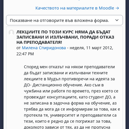
Качеството на материалите в Moodle →
Начин на показване
ЛЕКЦИИТЕ ПО ТОЗИ КУРС НЯМА ДА БЪДАТ
Number of replies: 0
ЗАПИСВАНИ И ИЗЛЪЧВАНИ, ПОРАДИ ОТКАЗ
НА ПРЕПОДАВАТЕЛЯ!
от
Милена Спиридонова
-
неделя, 11 март 2012,
22:47 PM
Според мен отказът на някои преподаватели
да бъдат записвани и излъчвани техните
лекциите в Мудъл противоречи на идеята за
ДО- Дистанционно обучение. Ако съм в
чужбина или работя по времето, през което се
провеждат консултациите, като студент ДО, а
не записана в задочна форма на обучение, аз
трябва да мога да се информирам за това, как е
протекла тя, университет и преподаватели са
тези, които е редно да се погрижат за това,
доколкото зависи от тях, аз да не пропусна