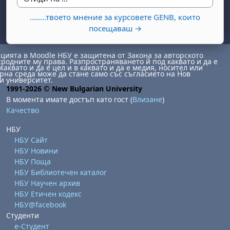
Отиди на ...
........твоето мнение за курсовете GENB, които
посещаваш →
ията в Moodle НБУ е защитена от Закона за авторското
сродните му права. Разпространяването й под каквато и да е
каквато и да е цел и в каквато и да е медия, носител или
на среда може да стане само със съгласието на Нов
и университет.
1991-2026 © New Bulgarian University
В момента имате достъп като гост (
Влизане
)
Качество
НБУ
НБУ Сайт
НБУ Новини
НБУ Поща
НБУ Библиотечен каталог
НБУ Научен архив
НБУ Етичен кодекс
НБУ@facebook
Студенти
е-Студент