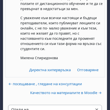
ползите от дистанционното обучение и те да се
превърнат в недостатъци за мен.
С уважение към всички настоящи и бъдещи
преподаватели, които публикуват лекциите си
онлайн, с не по- малко уважение и към тези,
които не желаят да го правят, но с
настояването към последните да променят
бота, 1 август
я, неделя, 2 август
отношението си към тази форма на връзка със
студентите си.
 6 август
 7 август
бота, 8 август
я, неделя, 9 август
Милена Спиридонова
ст
 13 август
 14 август
бота, 15 август
я, неделя, 16 август
ст
 20 август
 21 август
бота, 22 август
я, неделя, 23 август
Директна хипервръзка
Отговаряне
ст
 27 август
 28 август
бота, 29 август
я, неделя, 30 август
← посещаване , гледане на консултации
Качеството на материалите в Moodle →