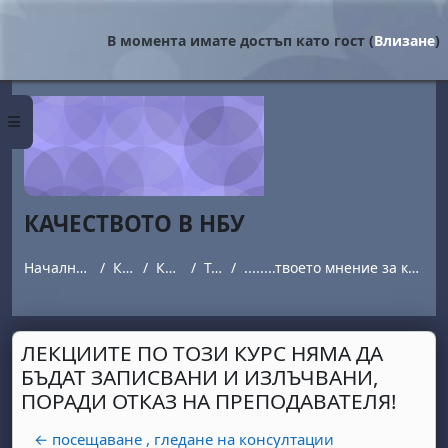
Прескочи на основното съдържание
В момента имате достъп като гост (
Влизане
)
Страничен панел
КАЧЕСТВОТО В НБУ
Начална страница
Курсове
Качество
Topic 1
........твоето мнение за курсовете, които посещаваш
ЛЕКЦИИТЕ ПО ТОЗИ КУРС НЯМА ДА
БЪДАТ ЗАПИСВАНИ И ИЗЛЪЧВАНИ,
ПОРАДИ ОТКАЗ НА ПРЕПОДАВАТЕЛЯ!
← посещаване , гледане на консултации