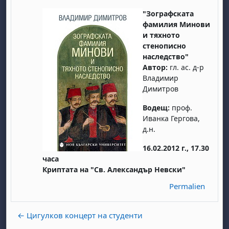
"Зографската
фамилия Минови
и тяхното
стенописно
наследство"
Автор:
гл. ас. д-р
Владимир
Димитров
Водещ:
проф.
Иванка Гергова,
д.н.
16.02.2012 г., 17.30
часа
Криптата на "Св. Александър Невски"
Permalien
← Цигулков концерт на студенти