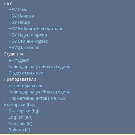
НБУ
НБУ Сайт
НБУ Новини
НБУ Поща
НБУ Библиотечен каталог
НБУ Научен архив
НБУ Етичен кодекс
НБУ@facebook
Студенти
е-Студент
Календар за учебната година
Студентски съвет
Преподаватели
е-Преподавател
Календар за учебната година
Нормативни актове на НБУ
Български ‎(bg)‎
Български ‎(bg)‎
English ‎(en)‎
Français ‎(fr)‎
Italiano ‎(it)‎