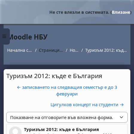
Прескочи на основното съдържание
Не сте влезли в системата. (
Влизане
)
Moodle НБУ
Страничен панел
Начална страница
Страници от сайта
Новини
Туризъм 2012: къде е България
Туризъм 2012: къде е България
← записването на следващия семестър е до 3
февруари
Цигулков концерт на студенти →
Начин на показване
Туризъм 2012: къде е България
Number of replies: 0