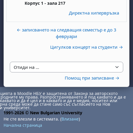
Корпус 1 - зала 217
Директна хипервръзка
← записването на следващия семестър е до 3
февруари
Цигулков концерт на студенти →
бота, 1 август
я, неделя, 2 август
 6 август
 7 август
бота, 8 август
я, неделя, 9 август
Отиди на ...
ст
 13 август
 14 август
бота, 15 август
я, неделя, 16 август
Помощ при записване →
ст
 20 август
 21 август
бота, 22 август
я, неделя, 23 август
ст
 27 август
 28 август
бота, 29 август
я, неделя, 30 август
ията в Moodle НБУ е защитена от Закона за авторското
сродните му права. Разпространяването й под каквато и да е
каквато и да е цел и в каквато и да е медия, носител или
на среда може да стане само със съгласието на Нов
и университет.
1991-2026 © New Bulgarian University
Не сте влезли в системата. (
Влизане
)
Начална страница