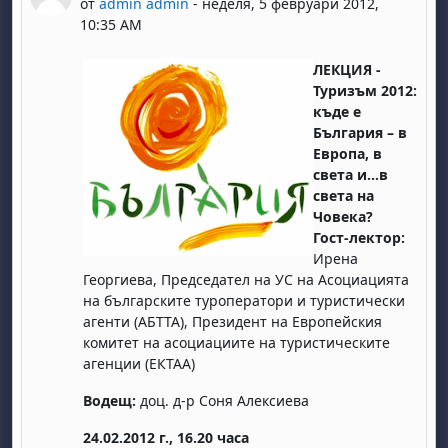
от
admin admin
-
неделя, 5 февруари 2012,
10:35 AM
ЛЕКЦИЯ -
Туризъм 2012:
къде е
България – в
Европа, в
света и…в
света на
Човека?
Гост-лектор:
Ирена
Георгиева, Председател на УС на Асоциацията
на българските туроператори и туристически
агенти (АБТТА), Президент на Европейския
комитет на асоциациите на туристическите
агенции (ЕКТАА)
Водещ:
доц. д-р Соня Алексиева
24.02.2012 г., 16.20 часа