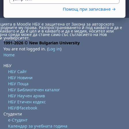
Jump to...
Помощ при записване →
ията в Moodle НБУ е защитена от Закона за авторското
сродните му права. Разпространяването й под каквато и да е
каквато и да е цел и в каквато и да е медия, носител или
на среда може да стане само със съгласието на Нов
и университет.
1991-2026 © New Bulgarian University
You are not logged in. (
Log in
)
Home
day, 1 August
unday, 2 August
НБУ
st
gust
August
day, 8 August
unday, 9 August
НБУ Сайт
ust
ugust
 August
day, 15 August
Sunday, 16 August
НБУ Новини
НБУ Поща
ust
ugust
 August
day, 22 August
Sunday, 23 August
НБУ Библиотечен каталог
ust
ugust
 August
day, 29 August
Sunday, 30 August
НБУ Научен архив
НБУ Етичен кодекс
НБУ@facebook
Студенти
е-Студент
Календар за учебната година