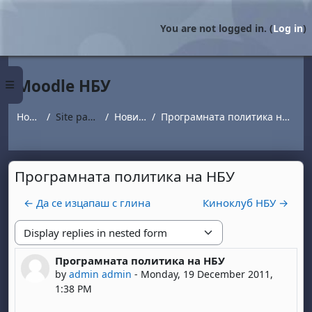
Skip to main content
You are not logged in. (
Log in
)
Moodle НБУ
Side panel
Home
Site pages
Новини
Програмната политика на НБУ
Програмната политика на НБУ
← Да се изцапаш с глина
Киноклуб НБУ →
Display mode
Програмната политика на НБУ
Number of replies: 0
by
admin admin
-
Monday, 19 December 2011,
1:38 PM