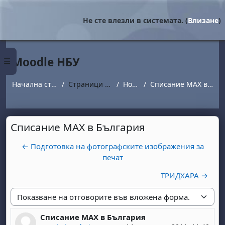
Прескочи на основното съдържание
Не сте влезли в системата. (
Влизане
)
Moodle НБУ
Страничен панел
Начална страница
Страници от сайта
Новини
Списание МАХ в България
Списание МАХ в България
← Подготовка на фотографските изображения за
печат
ТРИДХАРА →
Начин на показване
Списание МАХ в България
Number of replies: 0