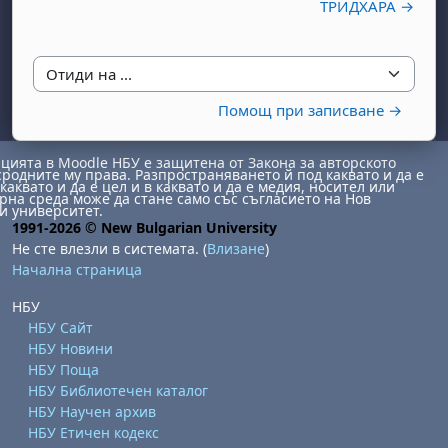
ТРИДХАРА →
Отиди на ...
Помощ при записване →
ията в Moodle НБУ е защитена от Закона за авторското
сродните му права. Разпространяването й под каквато и да е
бота, 1 август
я, неделя, 2 август
каквато и да е цел и в каквато и да е медия, носител или
на среда може да стане само със съгласието на Нов
 6 август
 7 август
бота, 8 август
я, неделя, 9 август
и университет.
1991-2026 © New Bulgarian University
ст
 13 август
 14 август
бота, 15 август
я, неделя, 16 август
Не сте влезли в системата. (
Влизане
)
Начална страница
ст
 20 август
 21 август
бота, 22 август
я, неделя, 23 август
НБУ
ст
 27 август
 28 август
бота, 29 август
я, неделя, 30 август
НБУ Сайт
НБУ Новини
НБУ Поща
НБУ Библиотечен каталог
НБУ Научен архив
НБУ Етичен кодекс