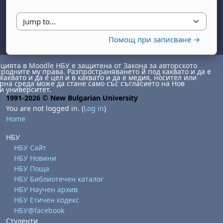
Jump to...
Помощ при записване →
ията в Moodle НБУ е защитена от Закона за авторското
сродните му права. Разпространяването й под каквато и да е
каквато и да е цел и в каквато и да е медия, носител или
на среда може да стане само със съгласието на Нов
и университет.
1991-2026 © New Bulgarian University
day, 1 August
unday, 2 August
You are not logged in. (
Log in
)
st
gust
August
day, 8 August
unday, 9 August
Home
ust
ugust
 August
day, 15 August
Sunday, 16 August
НБУ
ust
ugust
 August
day, 22 August
Sunday, 23 August
НБУ Сайт
НБУ Новини
ust
ugust
 August
day, 29 August
Sunday, 30 August
НБУ Поща
НБУ Библиотечен каталог
НБУ Научен архив
НБУ Етичен кодекс
НБУ@facebook
Студенти