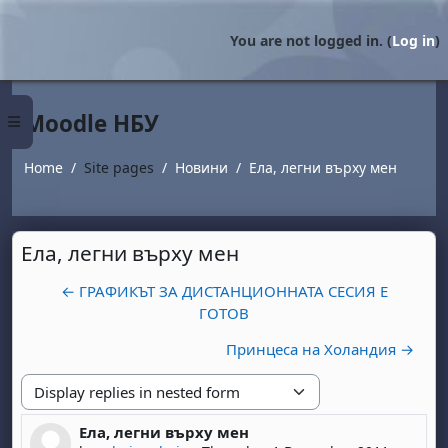
Skip to main content
You are not logged in. (
Log in
)
Moodle НБУ
Side panel
Home
Site pages
Новини
Ела, легни върху мен
Ела, легни върху мен
← ГРАФИКЪТ ЗА ДИСТАНЦИОННАТА СЕСИЯ Е
ГОТОВ
Принцеса на Холандия →
Display mode
Ела, легни върху мен
Number of replies: 0