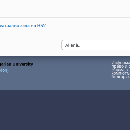
 Театрална зала на НБУ
Aller à…
Информац
arian University
право и 
форма, с 
xion
)
компютър
българск