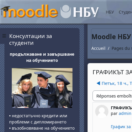
Passer au contenu princ
НБУ
Студе
Blocs
Passer Консултации за студенти
Консултации за
Moodle НБУ
Panneau latéral
студенти
Accueil
Pages du 
продължаване и завършване
на обучението
ГРАФИКЪТ З
◀︎ Петък, 18 ч.,
Type d'affichage
ГРАФИКЪ
Nombre de
par
admin
•
недостатъчно кредити или
проблеми с дипломирането
График за
•
възобновяване на обучението