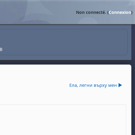
Non connecté. (
Connexion
)
В
Ела, легни върху мен ▶︎