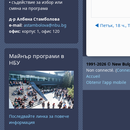
•
съдействие за избор или
смяна на програма
д-р Албена Стамболова
e-mail
:
astambolova@nbu.bg
◀︎ Петък, 18 ч.,
офис
: корпус 1, офис 120
Passer Майнър програми в НБУ
Майнър програми в
НБУ
1991-2026 © New Bulg
Non connecté. (
Conne
Accueil
Obtenir l'app mobile
Последвайте линка за повече
информация