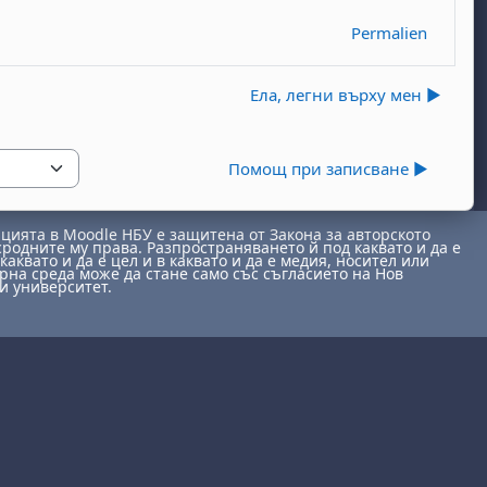
Permalien
Ела, легни върху мен ▶︎
Помощ при записване ▶︎
ията в Moodle НБУ е защитена от Закона за авторското
сродните му права. Разпространяването й под каквато и да е
каквато и да е цел и в каквато и да е медия, носител или
на среда може да стане само със съгласието на Нов
и университет.