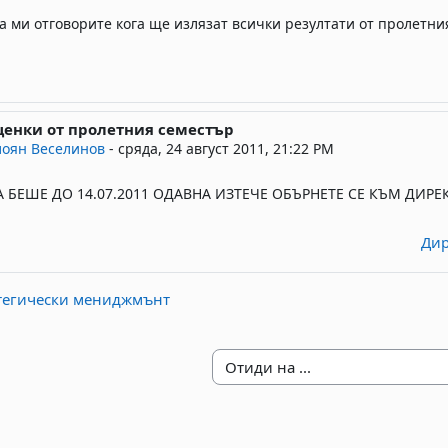
а ми отговорите кога ще излязат всички резултати от пролетни
оценки от пролетния семестър
ly to Deleted user
лоян Веселинов
-
сряда, 24 август 2011, 21:22 PM
 БЕШЕ ДО 14.07.2011 ОДАВНА ИЗТЕЧЕ ОБЪРНЕТЕ СЕ КЪМ ДИР
Дир
ратегически мениджмънт
Отиди на ...