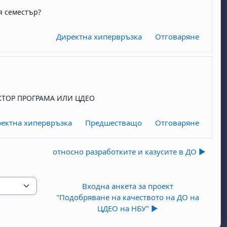
я семестър?
Директна хипервръзка
Отговаряне
ЕКТОР ПРОГРАМА ИЛИ ЦДЕО
ектна хипервръзка
Предшестващо
Отговаряне
относно разработките и казусите в ДО ▶︎
Входна анкета за проект
"Подобряване на качеството на ДО на
ЦДЕО на НБУ" ▶︎