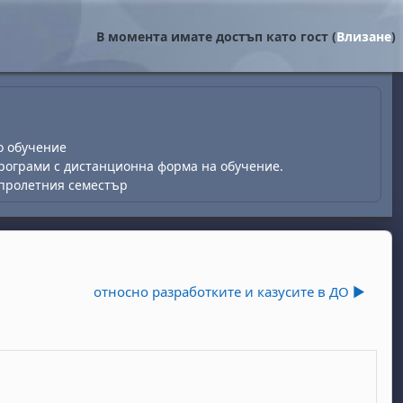
В момента имате достъп като гост (
Влизане
)
о обучение
рограми с дистанционна форма на обучение.
 пролетния семестър
относно разработките и казусите в ДО ▶︎