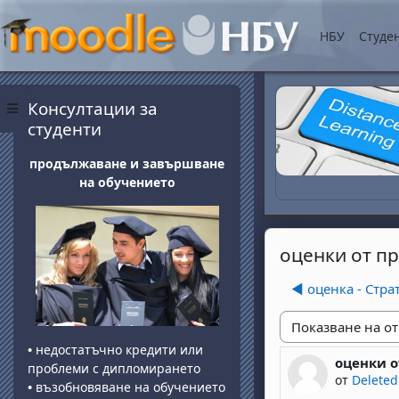
Прескочи на основнот
НБУ
Студе
Блокове
Прескочи Консултации за студенти
Консултации за
Страничен панел
студенти
продължаване и завършване
на обучението
оценки от п
◀︎ оценка - Ст
Начин на показван
•
недостатъчно кредити или
оценки о
Number of 
проблеми с дипломирането
от
Deleted
•
възобновяване на обучението