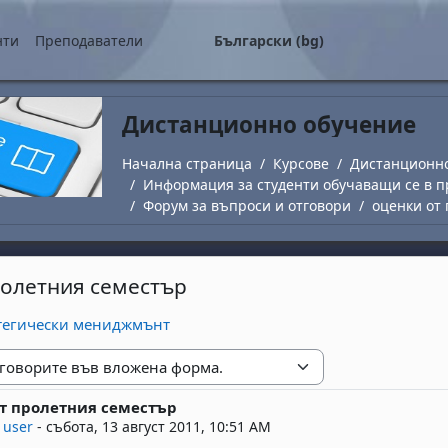
о съдържание
нти
Преподаватели
Български ‎(bg)‎
Дистанционно обучение
Начална страница
Курсове
Дистанционн
Информация за студенти обучаващи се в п
Форум за въпроси и отговори
оценки от
ролетния семестър
ратегически мениджмънт
е
т пролетния семестър
replies: 1
 user
-
събота, 13 август 2011, 10:51 AM