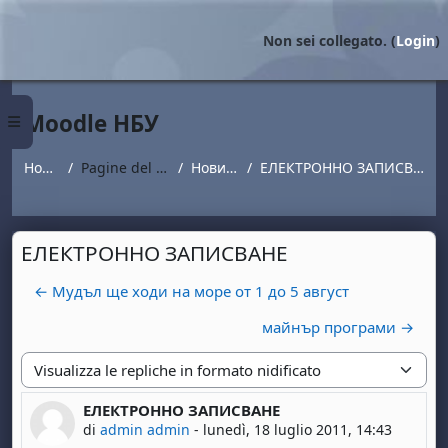
Vai al contenuto principale
Non sei collegato. (
Login
)
Moodle НБУ
Pannello laterale
Home
Pagine del sito
Новини
ЕЛЕКТРОННО ЗАПИСВАНЕ
ЕЛЕКТРОННО ЗАПИСВАНЕ
← Мудъл ще ходи на море от 1 до 5 август
майнър програми →
Modalità visualizzazione
ЕЛЕКТРОННО ЗАПИСВАНЕ
Numero di risposte: 0
di
admin admin
-
lunedì, 18 luglio 2011, 14:43