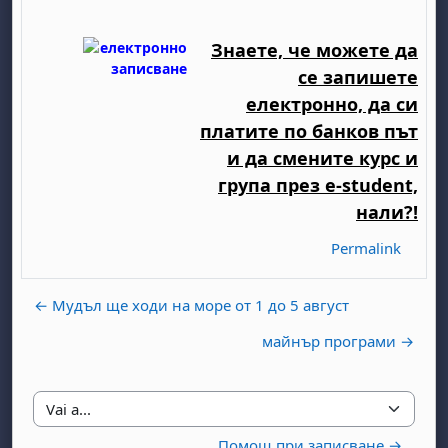
Знаете, че можете да
се запишете
електронно, да си
платите по банков път
и да смените курс и
група през e-student,
нали?!
Permalink
← Мудъл ще ходи на море от 1 до 5 август
майнър програми →
Vai a...
Помощ при записване →