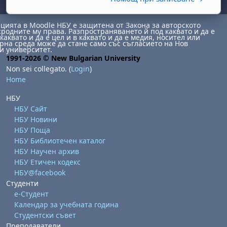
ията в Moodle НБУ е защитена от Закона за авторското
сродните му права. Разпространяването й под каквато и да е
каквато и да е цел и в каквато и да е медия, носител или
на среда може да стане само със съгласието на Нов
и университет.
1991-2026 © New Bulgarian University
Non sei collegato. (
Login
)
Home
НБУ
abato 1 agosto
to, domenica 2 agosto
НБУ Сайт
osto
agosto
dì 7 agosto
abato 8 agosto
to, domenica 9 agosto
НБУ Новини
НБУ Поща
gosto
 agosto
dì 14 agosto
abato 15 agosto
to, domenica 16 agosto
НБУ Библиотечен каталог
gosto
 agosto
dì 21 agosto
abato 22 agosto
to, domenica 23 agosto
НБУ Научен архив
НБУ Етичен кодекс
gosto
 agosto
dì 28 agosto
abato 29 agosto
to, domenica 30 agosto
НБУ@facebook
Студенти
е-Студент
Календар за учебната година
Студентски съвет
Преподаватели