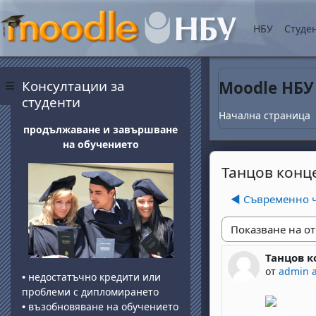
Прескочи на основнот
НБУ
Студе
Блокове
Прескочи Консултации за студенти
Консултации за
Moodle НБУ
Страничен панел
студенти
Начална страница
продължаване и завършване
на обучението
Танцов конц
◀︎ Съвременно 
Начин на показван
Танцов к
Number of 
от
admin 
•
недостатъчно кредити или
проблеми с дипломирането
•
възобновяване на обучението