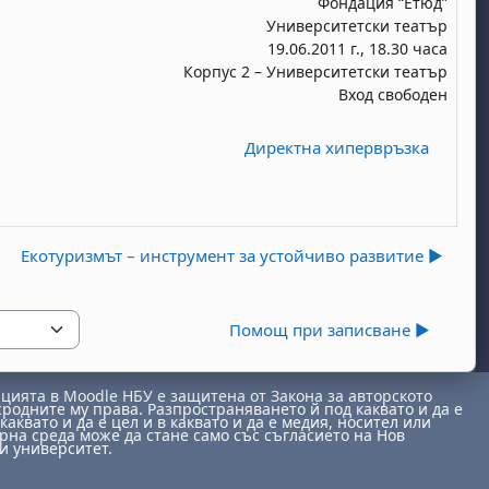
Фондация “Етюд”
Университетски театър
19.06.2011 г., 18.30 часа
Корпус 2 – Университетски театър
Вход свободен
Директна хипервръзка
Eкотуризмът – инструмент за устойчиво развитие ▶︎
Помощ при записване ▶︎
ията в Moodle НБУ е защитена от Закона за авторското
сродните му права. Разпространяването й под каквато и да е
каквато и да е цел и в каквато и да е медия, носител или
на среда може да стане само със съгласието на Нов
и университет.