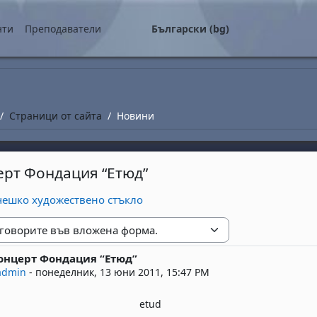
о съдържание
нти
Преподаватели
Български ‎(bg)‎
Страници от сайта
Новини
ерт Фондация “Етюд”
чешко художествено стъкло
е
онцерт Фондация “Етюд”
replies: 0
admin
-
понеделник, 13 юни 2011, 15:47 PM