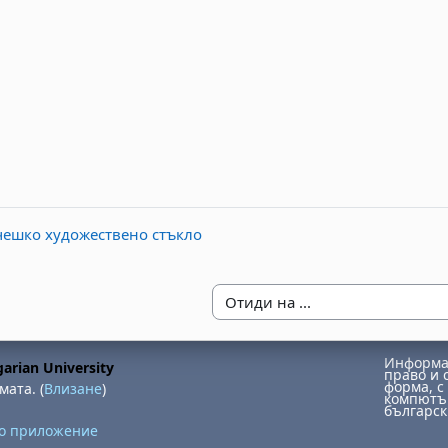
чешко художествено стъкло
Отиди на ...
Информац
arian University
право и 
форма, с 
мата. (
Влизане
)
компютър
българск
но приложение