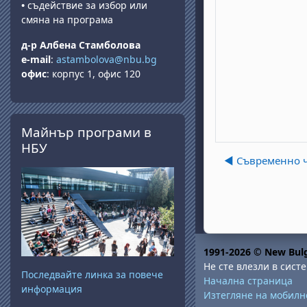
•
съдействие за избор или
смяна на програма
д-р Албена Стамболова
e-mail
:
astambolova@nbu.bg
офис
: корпус 1, офис 120
Прескочи Майнър програми в НБУ
Майнър програми в
НБУ
◀︎ Съвременно 
1991-2026 © New Bulg
Не сте влезли в систе
Последвайте линка за повече
Начална страница
информация
Изтегляне на мобил