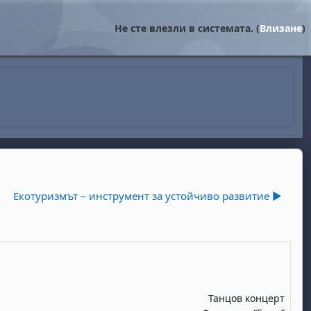
Не сте влезли в системата. (
Влизане
)
Eкотуризмът – инструмент за устойчиво развитие ▶︎
Танцов концерт