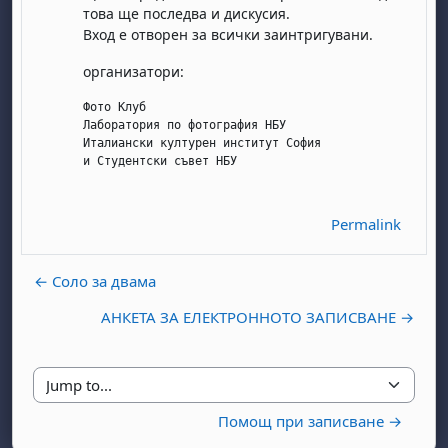
това ще последва и дискусия.
Вход е отворен за всички заинтригувани.
организатори:
Фото Клуб

Лаборатория по фотография НБУ

Италиански културен институт София

day, 1 August
unday, 2 August
Permalink
st
gust
August
day, 8 August
unday, 9 August
ust
ugust
 August
day, 15 August
Sunday, 16 August
← Соло за двама
ust
ugust
 August
day, 22 August
Sunday, 23 August
АНКЕТА ЗА ЕЛЕКТРОННОТО ЗАПИСВАНЕ →
ust
ugust
 August
day, 29 August
Sunday, 30 August
Jump to...
Помощ при записване →