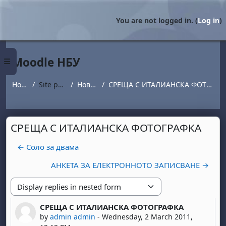
Skip to main content
You are not logged in. (
Log in
)
Moodle НБУ
Side panel
Home
Site pages
Новини
СРЕЩА С ИТАЛИАНСКА ФОТОГРАФКА
СРЕЩА С ИТАЛИАНСКА ФОТОГРАФКА
← Соло за двама
АНКЕТА ЗА ЕЛЕКТРОННОТО ЗАПИСВАНЕ →
Display mode
СРЕЩА С ИТАЛИАНСКА ФОТОГРАФКА
Number of replies: 0
by
admin admin
-
Wednesday, 2 March 2011,