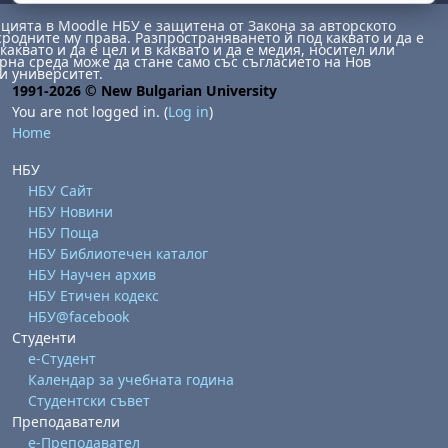
ията в Moodle НБУ е защитена от Закона за авторското
сродните му права. Разпространяването й под каквато и да е
каквато и да е цел и в каквато и да е медия, носител или
на среда може да стане само със съгласието на Нов
и университет.
1991-2026 © New Bulgarian University
You are not logged in. (
Log in
)
Home
НБУ
НБУ Сайт
НБУ Новини
НБУ Поща
НБУ Библиотечен каталог
НБУ Научен архив
НБУ Етичен кодекс
НБУ@facebook
Студенти
е-Студент
Календар за учебната година
Студентски съвет
Преподаватели
е-Преподавател