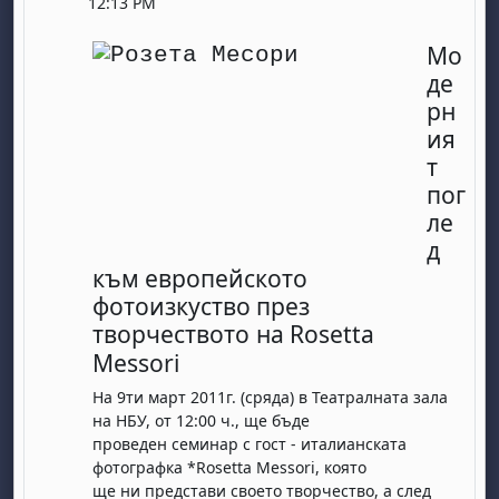
12:13 PM
Мо
де
рн
ия
т
пог
ле
д
към европейското
фотоизкуство през
творчеството
на Rosetta
Messori
На 9ти март 2011г. (сряда) в Театралната зала
на НБУ, от 12:00 ч., ще бъде
проведен семинар с гост - италианската
фотографка *Rosetta Messori, която
ще ни представи своето творчество, а след