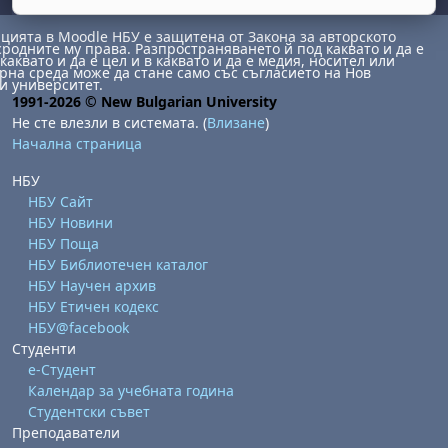
ията в Moodle НБУ е защитена от Закона за авторското
сродните му права. Разпространяването й под каквато и да е
каквато и да е цел и в каквато и да е медия, носител или
на среда може да стане само със съгласието на Нов
и университет.
1991-2026 © New Bulgarian University
Не сте влезли в системата. (
Влизане
)
Начална страница
бота, 1 август
я, неделя, 2 август
НБУ
НБУ Сайт
 6 август
 7 август
бота, 8 август
я, неделя, 9 август
НБУ Новини
ст
 13 август
 14 август
бота, 15 август
я, неделя, 16 август
НБУ Поща
НБУ Библиотечен каталог
ст
 20 август
 21 август
бота, 22 август
я, неделя, 23 август
НБУ Научен архив
НБУ Етичен кодекс
ст
 27 август
 28 август
бота, 29 август
я, неделя, 30 август
НБУ@facebook
Студенти
е-Студент
Календар за учебната година
Студентски съвет
Преподаватели