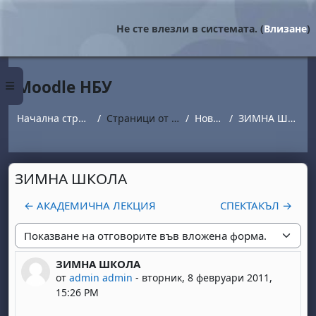
Прескочи на основното съдържание
Не сте влезли в системата. (
Влизане
)
Moodle НБУ
Страничен панел
Начална страница
Страници от сайта
Новини
ЗИМНА ШКОЛА
ЗИМНА ШКОЛА
← АКАДЕМИЧНА ЛЕКЦИЯ
СПЕКТАКЪЛ →
Начин на показване
ЗИМНА ШКОЛА
Number of replies: 0
от
admin admin
-
вторник, 8 февруари 2011,
15:26 PM