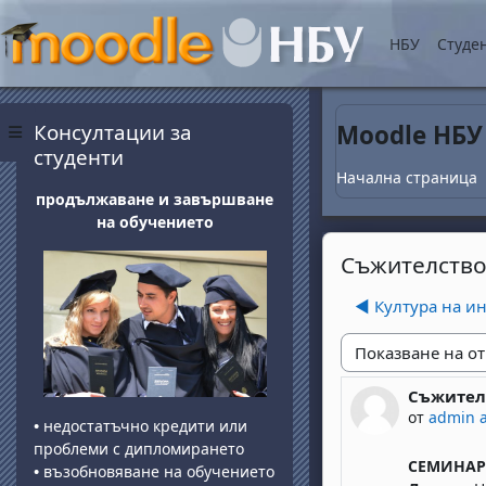
Прескочи на основнот
НБУ
Студе
Блокове
Прескочи Консултации за студенти
Консултации за
Moodle НБУ
Страничен панел
студенти
Начална страница
продължаване и завършване
на обучението
Съжителство
◀︎ Култура на и
Начин на показван
Съжител
Number of 
от
admin 
•
недостатъчно кредити или
проблеми с дипломирането
СЕМИНАР 
•
възобновяване на обучението