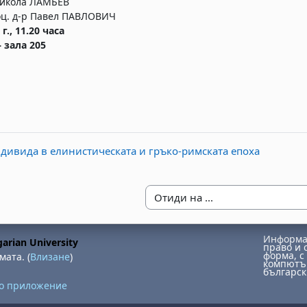
икола ЛАМБЕВ
ц. д-р Павел ПАВЛОВИЧ
 г., 11.20 часа
– зала 205
ндивида в елинистическата и гръко-римската епоха
Отиди на ...
Информац
arian University
право и 
форма, с 
мата. (
Влизане
)
компютър
българск
но приложение