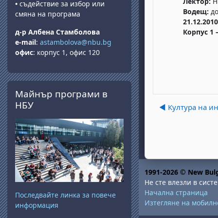
Лектор:
Н
•
съдействие за избор или
Водещ:
до
смяна на програма
21.12.2010
д-р Албена Стамболова
Корпус 1 
e-mail
:
astambolova@nbu.bg
офис
: корпус 1, офис 120
Прескочи Майнър програми в НБУ
Майнър програми в
НБУ
◀︎ Култура на и
1991-2026 © New Bulg
Не сте влезли в систе
Начална страница
Последвайте линка за повече
Изтегляне на мобил
информация