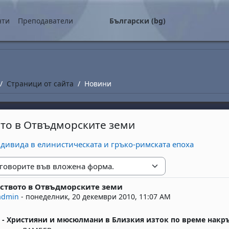
о съдържание
нти
Преподаватели
Български ‎(bg)‎
Страници от сайта
Новини
то в Отвъдморските земи
ндивида в елинистическата и гръко-римската епоха
е
ството в Отвъдморските земи
replies: 0
admin
-
понеделник, 20 декември 2010, 11:07 AM
- Християни и мюсюлмани в Близкия изток по време накр