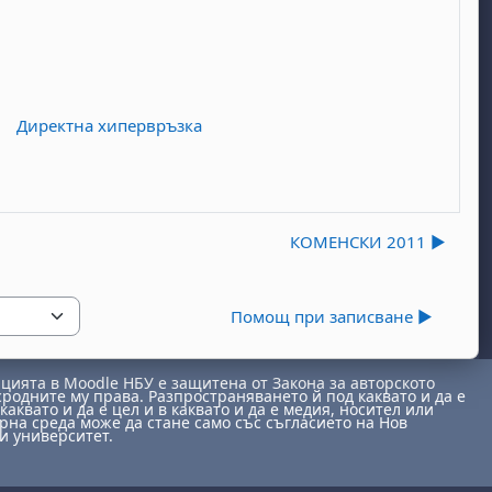
Директна хипервръзка
КОМЕНСКИ 2011 ▶︎
Помощ при записване ▶︎
ията в Moodle НБУ е защитена от Закона за авторското
сродните му права. Разпространяването й под каквато и да е
каквато и да е цел и в каквато и да е медия, носител или
на среда може да стане само със съгласието на Нов
и университет.