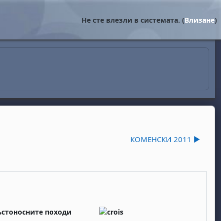
Не сте влезли в системата. (
Влизане
)
КОМЕНСКИ 2011 ▶︎
ъстоносните походи