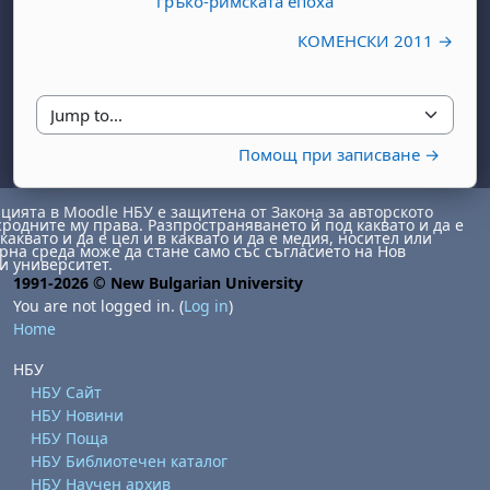
гръко-римската епоха
КОМЕНСКИ 2011 →
Jump to...
Помощ при записване →
ията в Moodle НБУ е защитена от Закона за авторското
day, 1 August
unday, 2 August
сродните му права. Разпространяването й под каквато и да е
каквато и да е цел и в каквато и да е медия, носител или
на среда може да стане само със съгласието на Нов
st
gust
August
day, 8 August
unday, 9 August
и университет.
1991-2026 © New Bulgarian University
ust
ugust
 August
day, 15 August
Sunday, 16 August
You are not logged in. (
Log in
)
ust
ugust
 August
day, 22 August
Sunday, 23 August
Home
ust
ugust
 August
day, 29 August
Sunday, 30 August
НБУ
НБУ Сайт
НБУ Новини
НБУ Поща
НБУ Библиотечен каталог
НБУ Научен архив