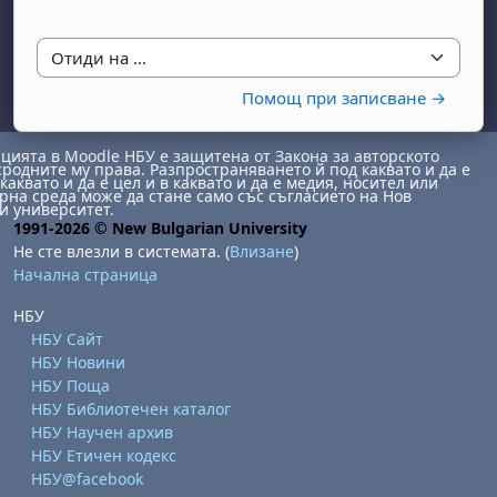
Отиди на ...
Помощ при записване →
ията в Moodle НБУ е защитена от Закона за авторското
сродните му права. Разпространяването й под каквато и да е
каквато и да е цел и в каквато и да е медия, носител или
на среда може да стане само със съгласието на Нов
и университет.
1991-2026 © New Bulgarian University
Не сте влезли в системата. (
Влизане
)
Начална страница
НБУ
НБУ Сайт
НБУ Новини
НБУ Поща
НБУ Библиотечен каталог
НБУ Научен архив
НБУ Етичен кодекс
НБУ@facebook