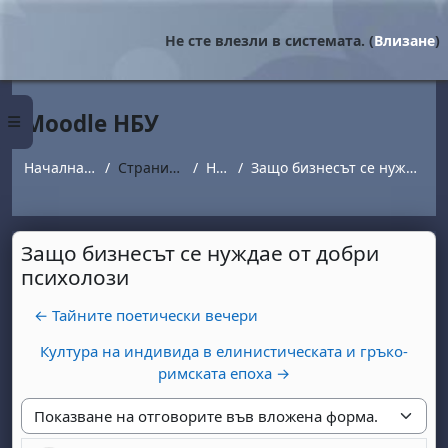
Прескочи на основното съдържание
Не сте влезли в системата. (
Влизане
)
Moodle НБУ
Страничен панел
Начална страница
Страници от сайта
Новини
Защо бизнесът се нуждае от добри психолози
Защо бизнесът се нуждае от добри
психолози
← Тайните поетически вечери
Култура на индивида в елинистическата и гръко-
римската епоха →
Начин на показване