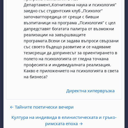
Департамент„Когнитивна наука и психология”
заедно със студентския клуб „Психолог”
започватпоредица от срещи с бивши
възпитаници на програма „Психология” с цел
дапредставят богатата палитра от възможни
реализации на завършващите
програмата.Всеки си задава въпроси свързани
със своето бъдещо развитие и се надяваме
бота, 1 август
я, неделя, 2 август
тезисрещи да допринесът за ориентирането в
полето на психологията от гледна точкана
 6 август
 7 август
бота, 8 август
я, неделя, 9 август
професията и индивидуалната реализация.
ст
 13 август
 14 август
бота, 15 август
я, неделя, 16 август
Какво е приложението на психологията в света
на бизнеса?
ст
 20 август
 21 август
бота, 22 август
я, неделя, 23 август
ст
 27 август
 28 август
бота, 29 август
я, неделя, 30 август
Директна хипервръзка
← Тайните поетически вечери
Култура на индивида в елинистическата и гръко-
римската епоха →