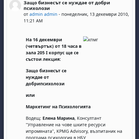
Защо бизнесът се нуждае от добри
Number of replies: 0
психолози
от
admin admin
-
понеделник, 13 декември 2010,
11:21 AM
На 16 декември
(четвъртък) от 18 часа в
зала 205 І корпус ще се
състои лекция:
Защо бизнесът се
нуждае от
добрипсихолози
или
Маркетинг на Психологията
Водещ:
Елена Марина
, Консултант
"Управление на чове шките ресурси
ипромяната", KPMG Advisory, възпитаник на
програма психология в НБУ