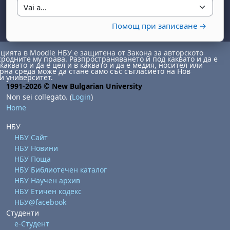
Vai a...
Помощ при записване →
ията в Moodle НБУ е защитена от Закона за авторското
сродните му права. Разпространяването й под каквато и да е
каквато и да е цел и в каквато и да е медия, носител или
на среда може да стане само със съгласието на Нов
и университет.
1991-2026 © New Bulgarian University
Non sei collegato. (
Login
)
abato 1 agosto
to, domenica 2 agosto
Home
osto
agosto
dì 7 agosto
abato 8 agosto
to, domenica 9 agosto
НБУ
gosto
 agosto
dì 14 agosto
abato 15 agosto
to, domenica 16 agosto
НБУ Сайт
НБУ Новини
gosto
 agosto
dì 21 agosto
abato 22 agosto
to, domenica 23 agosto
НБУ Поща
gosto
 agosto
dì 28 agosto
abato 29 agosto
to, domenica 30 agosto
НБУ Библиотечен каталог
НБУ Научен архив
НБУ Етичен кодекс
НБУ@facebook
Студенти
е-Студент