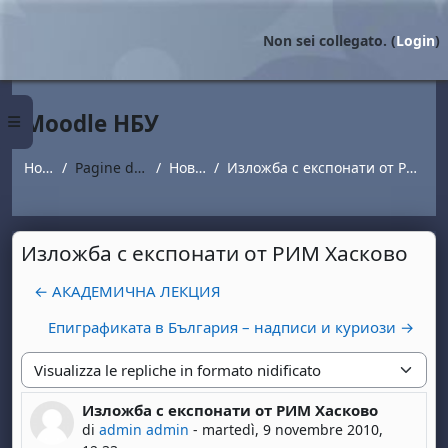
Vai al contenuto principale
Non sei collegato. (
Login
)
Moodle НБУ
Pannello laterale
Home
Pagine del sito
Новини
Изложба с експонати от РИМ Хасково
Изложба с експонати от РИМ Хасково
← АКАДЕМИЧНА ЛЕКЦИЯ
Епиграфиката в България – надписи и куриози →
Modalità visualizzazione
Изложба с експонати от РИМ Хасково
Numero di risposte: 0
di
admin admin
-
martedì, 9 novembre 2010,