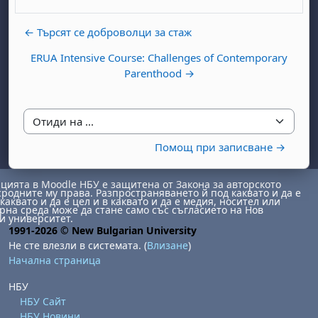
← Търсят се доброволци за стаж
ERUA Intensive Course: Challenges of Contemporary
Parenthood →
бота, 1 август
я, неделя, 2 август
Отиди на ...
Помощ при записване →
 6 август
 7 август
бота, 8 август
я, неделя, 9 август
ст
 13 август
 14 август
бота, 15 август
я, неделя, 16 август
ията в Moodle НБУ е защитена от Закона за авторското
сродните му права. Разпространяването й под каквато и да е
ст
 20 август
 21 август
бота, 22 август
я, неделя, 23 август
каквато и да е цел и в каквато и да е медия, носител или
на среда може да стане само със съгласието на Нов
ст
 27 август
 28 август
бота, 29 август
я, неделя, 30 август
и университет.
1991-2026 © New Bulgarian University
Не сте влезли в системата. (
Влизане
)
Начална страница
НБУ
НБУ Сайт
НБУ Новини