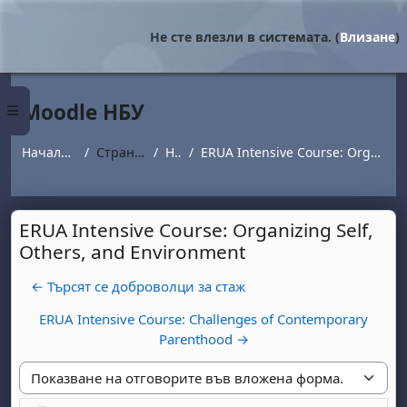
Прескочи на основното съдържание
Не сте влезли в системата. (
Влизане
)
Moodle НБУ
Страничен панел
Начална страница
Страници от сайта
Новини
ERUA Intensive Course: Organizing Self, Others, and Environment
ERUA Intensive Course: Organizing Self,
Others, and Environment
← Търсят се доброволци за стаж
ERUA Intensive Course: Challenges of Contemporary
Parenthood →
Начин на показване