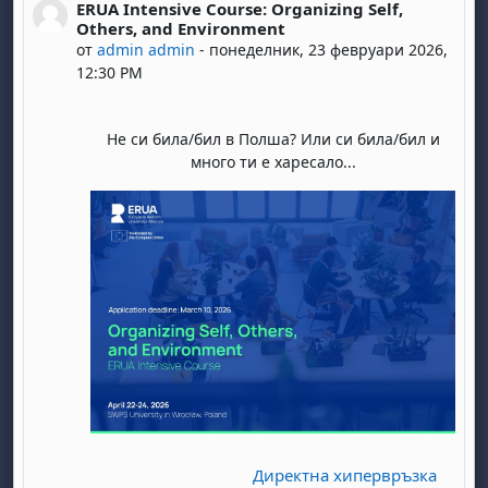
ERUA Intensive Course: Organizing Self,
Number of replies: 0
Others, and Environment
от
admin admin
-
понеделник, 23 февруари 2026,
12:30 PM
Не си била/бил в Полша? Или си била/бил и
много ти е харесало...
Директна хипервръзка