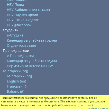
НБУ Поща
НБУ Библиотечен каталог
НБУ Научен архив
НБУ Етичен кодекс
НБУ@facebook
Студенти
е-Студент
Календар за учебната година
Студентски съвет
Преподаватели
е-Преподавател
Календар за учебната година
Нормативни актове на НБУ
Български ‎(bg)‎
Български ‎(bg)‎
English ‎(en)‎
Français ‎(fr)‎
Italiano ‎(it)‎
Този сайт използва бисквитки. Ако продължите да използвате сайта ни вие се
Изтегляне на мобилно приложение
съгласявате с нашата политика за бисквитките (This site uses cookies. If you continue
Преминете към стандартната тема
to use our site, you agree with our coockie policy)
Научи повече (Learn more)
Разбрах (I agree)