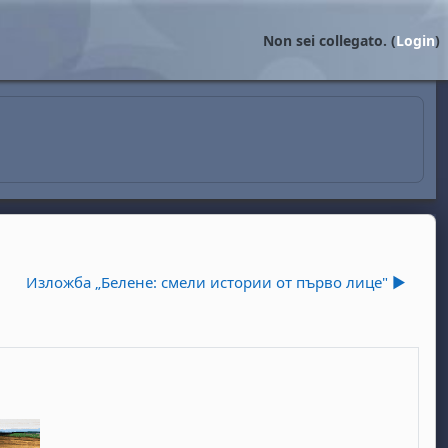
Non sei collegato. (
Login
)
Изложба „Белене: смели истории от първо лице" ▶︎