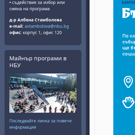
•
съдействие за избор или
смяна на програма
д-р Албена Стамболова
e-mail
:
astambolova@nbu.bg
офис
: корпус 1, офис 120
Salta Майнър програми в НБУ
Майнър програми в
НБУ
Последвайте линка за повече
информация