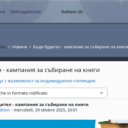
ale
нти
Преподаватели
Italiano ‎(it)‎
sito
Новини
Бъди будител - кампания за събиране на книги
 - кампания за събиране на книги
зус с възможност за индивидуална стипендия
zione
ител - кампания за събиране на книги
risposte: 0
admin
-
mercoledì, 29 ottobre 2025, 20:01