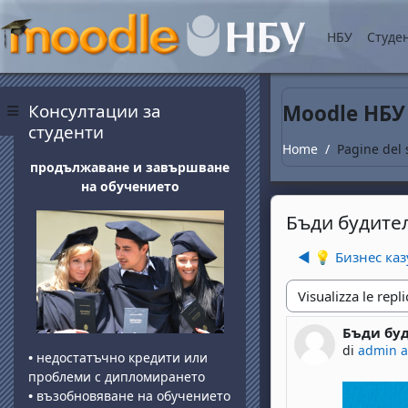
Vai al contenuto princip
НБУ
Студе
Blocchi
Salta Консултации за студенти
Консултации за
Moodle НБУ
Pannello laterale
студенти
Home
Pagine del 
продължаване и завършване
на обучението
Бъди будител
◀︎ 💡 Бизнес ка
Modalità visualizza
Бъди буд
Numero di 
di
admin 
•
недостатъчно кредити или
проблеми с дипломирането
•
възобновяване на обучението