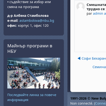
•
съдействие за избор или
Смешната 
Nombre de r
смяна на програма
трудно се
par
admin 
д-р Албена Стамболова
e-mail
:
astambolova@nbu.bg
офис
: корпус 1, офис 120
Passer Майнър програми в НБУ
Майнър програми в
НБУ
◀︎ Софи Бехаран
Семинар
Последвайте линка за повече
1991-2026 © New Bulg
информация
Non connecté. (
Conne