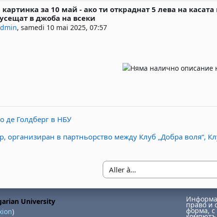
картинка за 10 май - ако ти откраднат 5 лева на каса
éponses : 0
 усещат в джоба на всеки
admin
,
samedi 10 mai 2025, 07:57
о де Голдберг в НБУ
, организиран в партньорство между Клуб „Добра воля“, Кл
Aller à…
Информац
arian University
право и 
форма, с 
xion
)
компютър