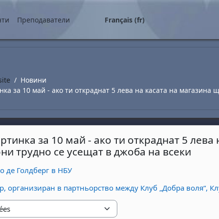
ipal
нти
Преподаватели
Français ‎(fr)‎
site
Новини
ка за 10 май - ако ти откраднат 5 лева на касата на магазина
тинка за 10 май - ако ти откраднат 5 лева
ни трудно се усещат в джоба на всеки
о де Голдберг в НБУ
, организиран в партньорство между Клуб „Добра воля“, Кл