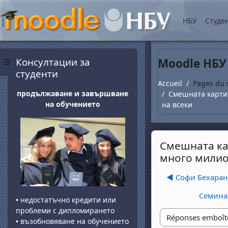
Passer au contenu princ
НБУ
Студе
Blocs
Passer Консултации за студенти
Консултации за
Moodle НБУ
Panneau latéral
студенти
Accueil
Pages du 
продължаване и завършване
Смешната картин
на обучението
на всеки
Смешната кар
много милио
◀︎ Софи Бехаран
Семинар
•
недостатъчно кредити или
проблеми с дипломирането
•
възобновяване на обучението
Type d'affichage