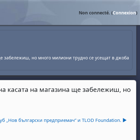
Non connecté. (
Connexion
)
 ще забележиш, но много милиони трудно се усещат в джоба
 на касата на магазина ще забележиш, но
уб „Нов български предприемач“ и TLOD Foundation. ▶︎