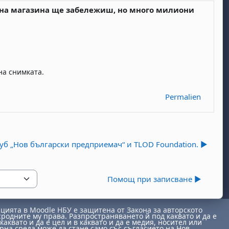
та на магазина ще забележиш, но много милиони
Permalien
уб „Нов български предприемач“ и TLOD Foundation. ▶︎
Помощ при записване ▶︎
ията в Moodle НБУ е защитена от Закона за авторското
сродните му права. Разпространяването й под каквато и да е
каквато и да е цел и в каквато и да е медия, носител или
на среда може да стане само със съгласието на Нов