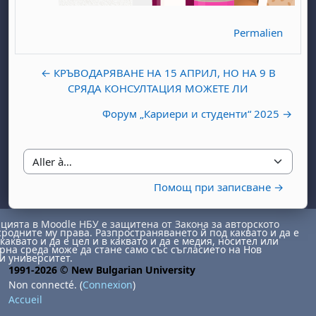
Permalien
← КРЪВОДАРЯВАНЕ НА 15 АПРИЛ, НО НА 9 В
СРЯДА КОНСУЛТАЦИЯ МОЖЕТЕ ЛИ
Форум „Кариери и студенти“ 2025 →
, samedi 1 août
ment, dimanche 2 août
août
 août
dredi 7 août
, samedi 8 août
ment, dimanche 9 août
 août
3 août
ndredi 14 août
, samedi 15 août
ment, dimanche 16 août
Aller à…
 août
0 août
ndredi 21 août
, samedi 22 août
ment, dimanche 23 août
Помощ при записване →
 août
7 août
ndredi 28 août
, samedi 29 août
ment, dimanche 30 août
ията в Moodle НБУ е защитена от Закона за авторското
сродните му права. Разпространяването й под каквато и да е
каквато и да е цел и в каквато и да е медия, носител или
на среда може да стане само със съгласието на Нов
и университет.
1991-2026 © New Bulgarian University
Non connecté. (
Connexion
)
Accueil