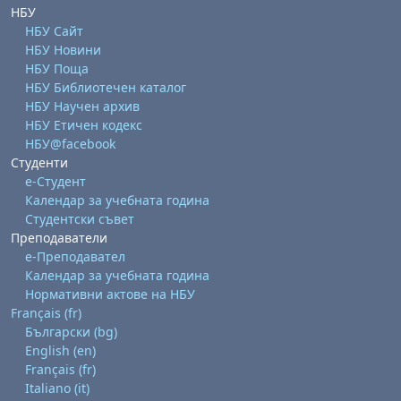
НБУ
НБУ Сайт
НБУ Новини
НБУ Поща
НБУ Библиотечен каталог
НБУ Научен архив
НБУ Етичен кодекс
НБУ@facebook
Студенти
е-Студент
Календар за учебната година
Студентски съвет
Преподаватели
е-Преподавател
Календар за учебната година
Нормативни актове на НБУ
Français ‎(fr)‎
Български ‎(bg)‎
English ‎(en)‎
Français ‎(fr)‎
Italiano ‎(it)‎