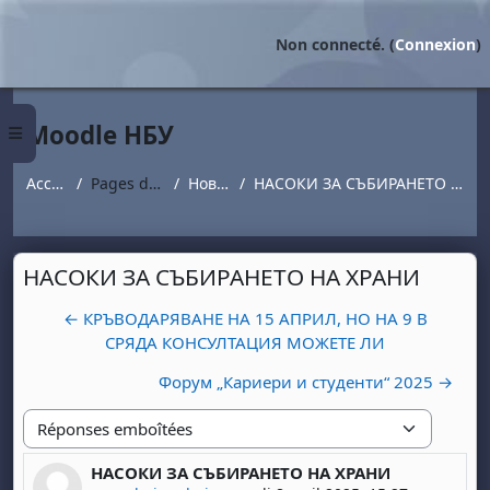
Passer au contenu principal
Non connecté. (
Connexion
)
Moodle НБУ
Panneau latéral
Accueil
Pages du site
Новини
НАСОКИ ЗА СЪБИРАНЕТО НА ХРАНИ
НАСОКИ ЗА СЪБИРАНЕТО НА ХРАНИ
← КРЪВОДАРЯВАНЕ НА 15 АПРИЛ, НО НА 9 В
СРЯДА КОНСУЛТАЦИЯ МОЖЕТЕ ЛИ
Форум „Кариери и студенти“ 2025 →
Type d'affichage
НАСОКИ ЗА СЪБИРАНЕТО НА ХРАНИ
Nombre de réponses : 0